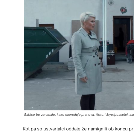
Babico bo zanimalo, kako napreduje prenova. (foto: Voyo/posnetek za
Kot pa so ustvarjalci oddaje že namignili ob koncu p