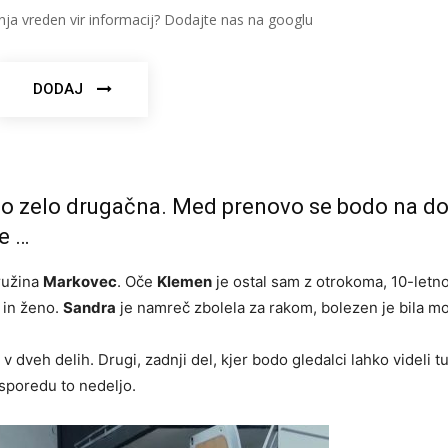
nja vreden vir informacij? Dodajte nas na googlu
DODAJ
 bo zelo drugačna. Med prenovo se bodo na 
pe …
družina
Markovec
. Oče
Klemen
je ostal sam z otrokoma, 10-letn
 in ženo.
Sandra
je namreč zbolela za rakom, bolezen je bila m
 dveh delih. Drugi, zadnji del, kjer bodo gledalci lahko videli t
 sporedu to nedeljo.