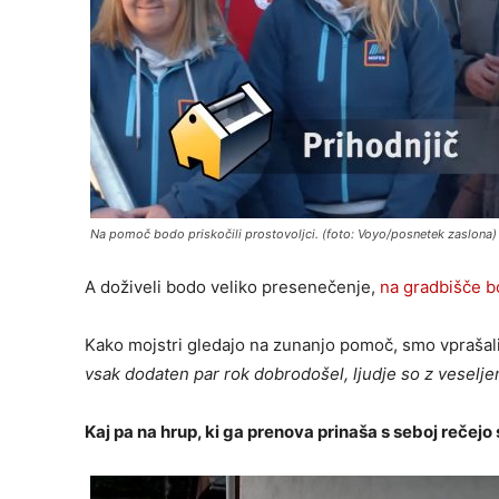
Na pomoč bodo priskočili prostovoljci. (foto: Voyo/posnetek zaslona)
A doživeli bodo veliko presenečenje,
na gradbišče bo
Kako mojstri gledajo na zunanjo pomoč, smo vprašali n
vsak dodaten par rok dobrodošel, ljudje so z veseljem 
Kaj pa na hrup, ki ga prenova prinaša s seboj rečejo