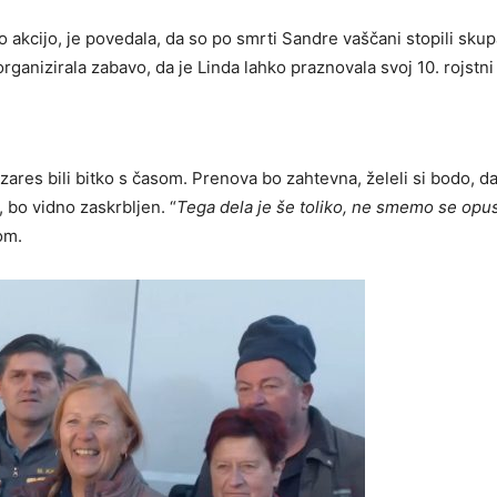
no akcijo, je povedala, da so po smrti Sandre vaščani stopili skup
ganizirala zabavo, da je Linda lahko praznovala svoj 10. rojstni
zares bili bitko s časom. Prenova bo zahtevna, želeli si bodo, da
, bo vidno zaskrbljen. “
Tega dela je še toliko, ne smemo se opust
om.