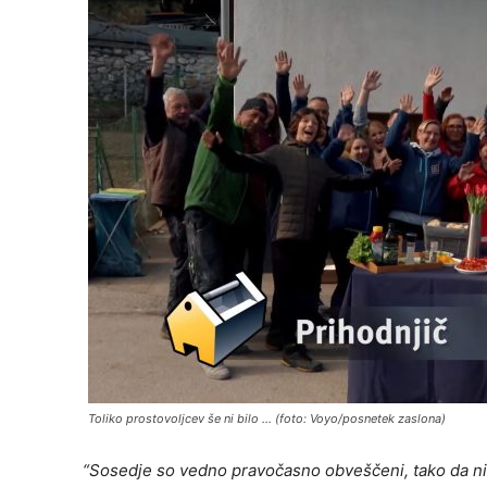
Toliko prostovoljcev še ni bilo … (foto: Voyo/posnetek zaslona)
“Sosedje so vedno pravočasno obveščeni, tako da niko