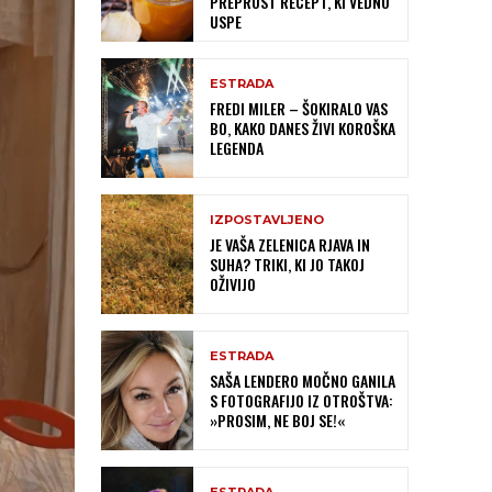
PREPROST RECEPT, KI VEDNO
USPE
ESTRADA
FREDI MILER – ŠOKIRALO VAS
BO, KAKO DANES ŽIVI KOROŠKA
LEGENDA
IZPOSTAVLJENO
JE VAŠA ZELENICA RJAVA IN
SUHA? TRIKI, KI JO TAKOJ
OŽIVIJO
ESTRADA
SAŠA LENDERO MOČNO GANILA
S FOTOGRAFIJO IZ OTROŠTVA:
»PROSIM, NE BOJ SE!«