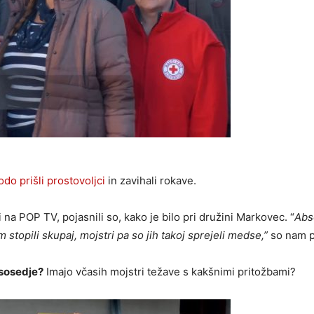
do prišli prostovoljci
in zavihali rokave.
a POP TV, pojasnili so, kako je bilo pri družini Markovec. “
Abs
stopili skupaj, mojstri pa so jih takoj sprejeli medse,”
so nam po
 sosedje?
Imajo včasih mojstri težave s kakšnimi pritožbami?