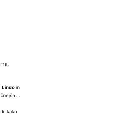
domu
o
Lindo
in
očnejša …
udi, kako