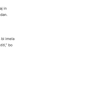
aj in
 dan.
 bi imela
iti
,” bo