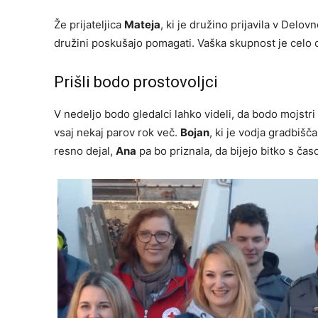
Že prijateljica
Mateja
, ki je družino prijavila v Delov
družini poskušajo pomagati. Vaška skupnost je celo or
Prišli bodo prostovoljci
V nedeljo bodo gledalci lahko videli, da bodo mojstri 
vsaj nekaj parov rok več.
Bojan
, ki je vodja gradbišča
resno dejal,
Ana
pa bo priznala, da bijejo bitko s čas