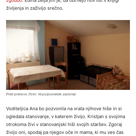
zgodbo
. Edina želja jim je, da obrnejo nov list v knjigi
življenja in zaživijo srečno.
Pred prenovo (foto: Voyo/posnetek zaslona)
Voditeljica Ana bo pozvonila na vrata njihove hiše in si
ogledala stanovanje, v katerem živijo. Kristjan s svojima
otrokoma živi v stanovanjski hiši svojih staršev. Zgoraj
živijo oni, spodaj pa njegov oče in mama, ki mu ves čas