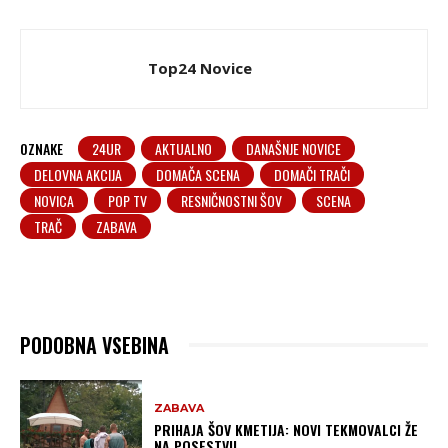
Top24 Novice
OZNAKE
24UR
AKTUALNO
DANAŠNJE NOVICE
DELOVNA AKCIJA
DOMAČA SCENA
DOMAČI TRAČI
NOVICA
POP TV
RESNIČNOSTNI ŠOV
SCENA
TRAČ
ZABAVA
PODOBNA VSEBINA
ZABAVA
PRIHAJA ŠOV KMETIJA: NOVI TEKMOVALCI ŽE
NA POSESTVU