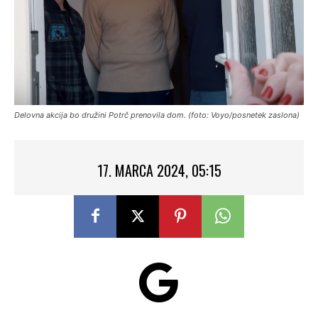
Delovna akcija bo družini Potrč prenovila dom. (foto: Voyo/posnetek zaslona)
17. MARCA 2024, 05:15