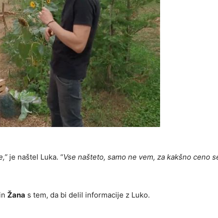
e,”
je naštel Luka. “
Vse našteto, samo ne vem, za kakšno ceno 
 in
Žana
s tem, da bi delil informacije z Luko.