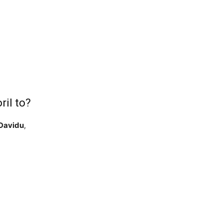
ril to?
Davidu
,