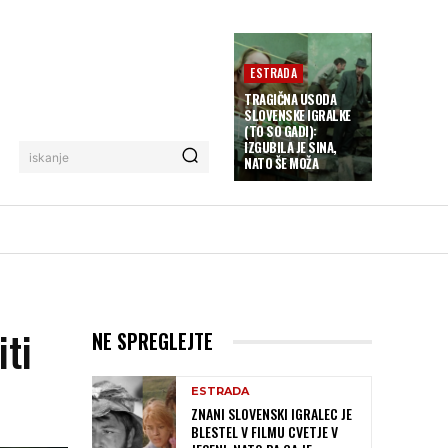
ESTRADA
TRAGIČNA USODA
SLOVENSKE IGRALKE
(TO SO GADI):
IZGUBILA JE SINA,
iskanje
NATO ŠE MOŽA
iti
NE SPREGLEJTE
ESTRADA
ZNANI SLOVENSKI IGRALEC JE
BLESTEL V FILMU CVETJE V