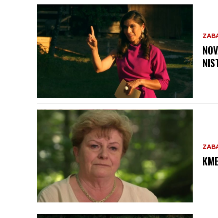
ZAB
NOV
NIST
ZAB
KME