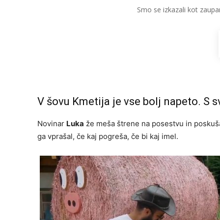
Smo se izkazali kot zaupa
V šovu Kmetija je vse bolj napeto. S sv
Novinar
Luka
že meša štrene na posestvu in poskuša i
ga vprašal, če kaj pogreša, če bi kaj imel.