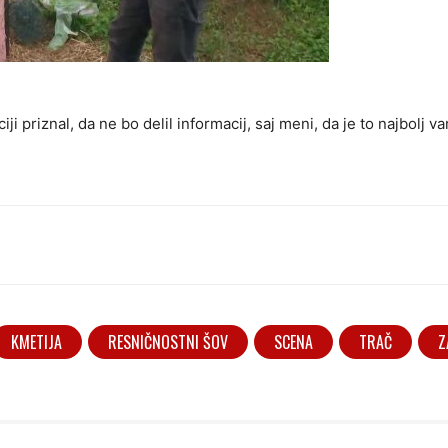
i priznal, da ne bo delil informacij, saj meni, da je to najbolj va
KMETIJA
RESNIČNOSTNI ŠOV
SCENA
TRAČ
Z