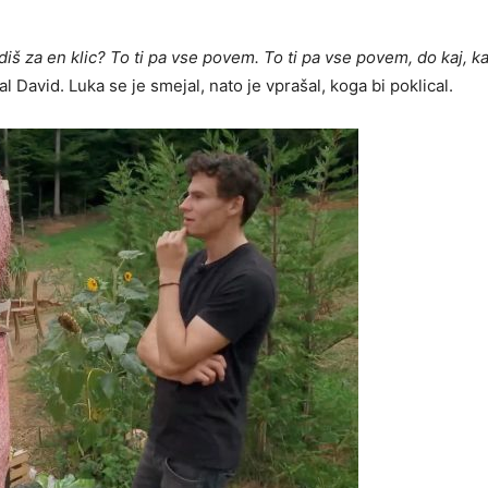
diš za en klic? To ti pa vse povem. To ti pa vse povem, do kaj, ka
al David. Luka se je smejal, nato je vprašal, koga bi poklical.