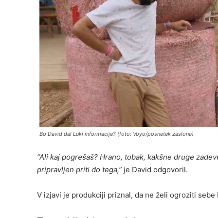
Bo David dal Luki informacije? (foto: Voyo/posnetek zaslona)
“Ali kaj pogrešaš? Hrano, tobak, kakšne druge zadev
pripravljen priti do tega,”
je David odgovoril.
V izjavi je produkciji priznal, da ne želi ogroziti sebe