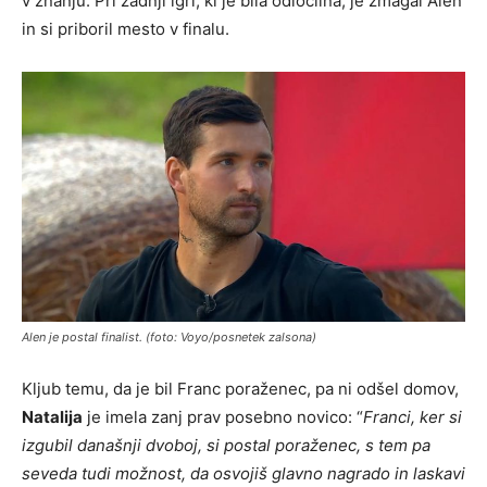
v znanju. Pri zadnji igri, ki je bila odločilna, je zmagal Alen
in si priboril mesto v finalu.
Alen je postal finalist. (foto: Voyo/posnetek zalsona)
Kljub temu, da je bil Franc poraženec, pa ni odšel domov,
Natalija
je imela zanj prav posebno novico: “
Franci, ker si
izgubil današnji dvoboj, si postal poraženec, s tem pa
seveda tudi možnost, da osvojiš glavno nagrado in laskavi