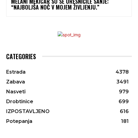
MELANI MEKICAR SO SE URESNIČILE SANJE:
“NAJBOLJŠA NOČ V MOJEM ŽIVLJENJU.”
CATEGORIES
Estrada
4378
Zabava
3491
Nasveti
979
Drobtinice
699
IZPOSTAVLJENO
616
Potepanja
181