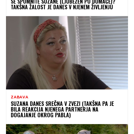
SE SPOMNITE SUZANE (LJUBEZEN PO DOMAČE)?
TAKŠNA ŽALOST JE DANES V NJENEM ŽIVLJENJU
ZABAVA
SUZANA DANES SREČNA V ZVEZI (TAKŠNA PA JE
BILA REAKCIJA NJENEGA PARTNERJA NA
DOGAJANJE OKROG PABLA)