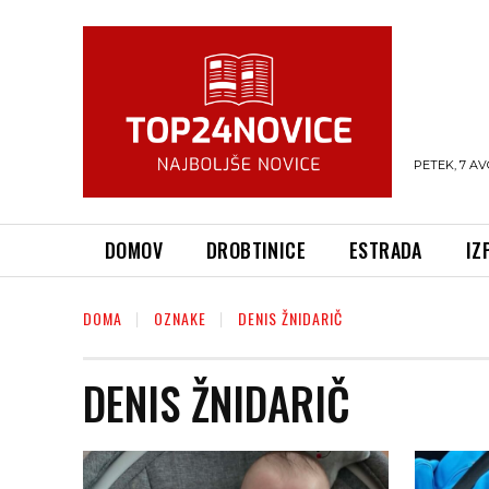
PETEK, 7 AV
DOMOV
DROBTINICE
ESTRADA
IZ
DOMA
OZNAKE
DENIS ŽNIDARIČ
DENIS ŽNIDARIČ