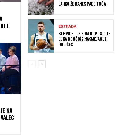
LAHKO ŽE DANES PADE TOČA
A
ODIL
ESTRADA
STE VIDELI, S KOM DOPUSTUJE
LUKA DONČIĆ? NASMEJAN JE
DO UŠES
NJE NA
OVALEC