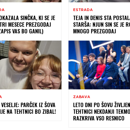
DA
ESTRADA
OKAZALA SINČKA, KI SE JE
TEJA IN DENIS STA POSTAL
 TRI MESECE PREZGODAJ
STARŠA: NJUN SIN SE JE R
ZAPIS VAS BO GANIL)
MNOGO PREZGODAJ
A
ZABAVA
 VESELJE: PARČEK IZ ŠOVA
LETO DNI PO ŠOVU ŽIVLJE
NJE NA TEHTNICI BO ZIBAL!
TEHTNICI NEKDANJI TEKM
RAZKRIVA VSO RESNICO