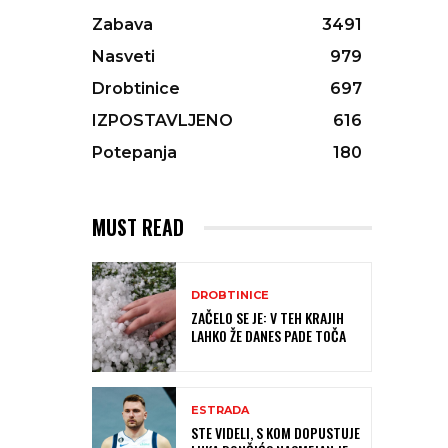
Zabava
3491
Nasveti
979
Drobtinice
697
IZPOSTAVLJENO
616
Potepanja
180
MUST READ
DROBTINICE
ZAČELO SE JE: V TEH KRAJIH
LAHKO ŽE DANES PADE TOČA
ESTRADA
STE VIDELI, S KOM DOPUSTUJE