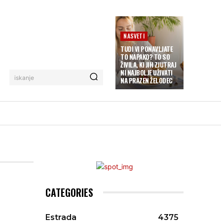
NASVETI
TUDI VI PONAVLJATE
TO NAPAKO? TO SO
ŽIVILA, KI JIH ZJUTRAJ
NI NAJBOLJE UŽIVATI
iskanje
NA PRAZEN ŽELODEC
CATEGORIES
Estrada
4375