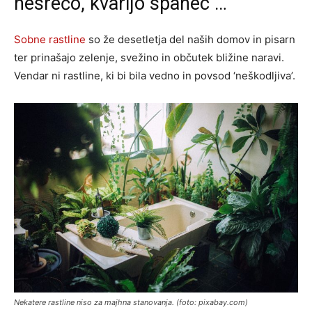
nesrečo, kvarijo spanec …
Sobne rastline
so že desetletja del naših domov in pisarn
ter prinašajo zelenje, svežino in občutek bližine naravi.
Vendar ni rastline, ki bi bila vedno in povsod ‘neškodljiva’.
Nekatere rastline niso za majhna stanovanja. (foto: pixabay.com)