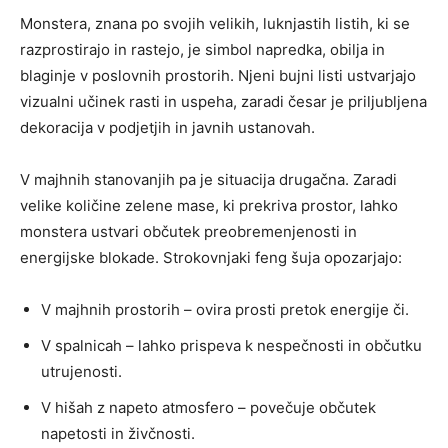
Monstera, znana po svojih velikih, luknjastih listih, ki se
razprostirajo in rastejo, je simbol napredka, obilja in
blaginje v poslovnih prostorih. Njeni bujni listi ustvarjajo
vizualni učinek rasti in uspeha, zaradi česar je priljubljena
dekoracija v podjetjih in javnih ustanovah.
V majhnih stanovanjih pa je situacija drugačna. Zaradi
velike količine zelene mase, ki prekriva prostor, lahko
monstera ustvari občutek preobremenjenosti in
energijske blokade. Strokovnjaki feng šuja opozarjajo:
V majhnih prostorih – ovira prosti pretok energije či.
V spalnicah – lahko prispeva k nespečnosti in občutku
utrujenosti.
V hišah z napeto atmosfero – povečuje občutek
napetosti in živčnosti.