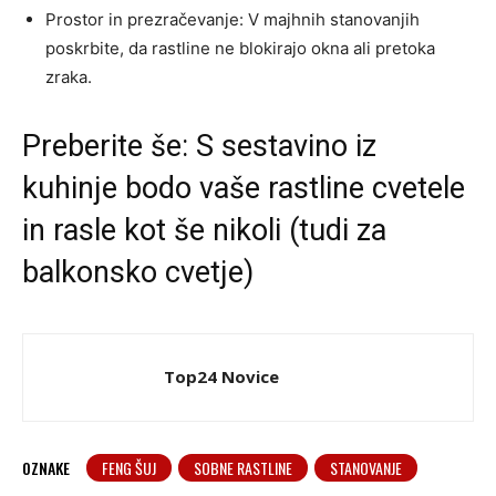
Prostor in prezračevanje: V majhnih stanovanjih
poskrbite, da rastline ne blokirajo okna ali pretoka
zraka.
Preberite še:
S sestavino iz
kuhinje bodo vaše rastline cvetele
in rasle kot še nikoli (tudi za
balkonsko cvetje)
Top24 Novice
OZNAKE
FENG ŠUJ
SOBNE RASTLINE
STANOVANJE