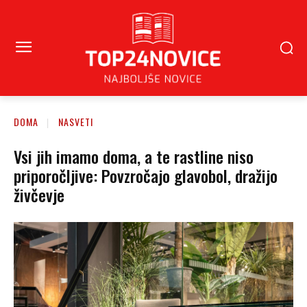
DOMA
NASVETI
Vsi jih imamo doma, a te rastline niso
priporočljive: Povzročajo glavobol, dražijo
živčevje