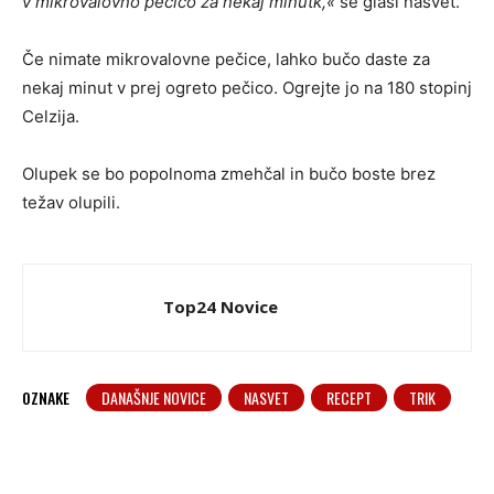
v mikrovalovno pečico za nekaj minutk,«
se glasi nasvet.
Če nimate mikrovalovne pečice, lahko bučo daste za
nekaj minut v prej ogreto pečico. Ogrejte jo na 180 stopinj
Celzija.
Olupek se bo popolnoma zmehčal in bučo boste brez
težav olupili.
Top24 Novice
OZNAKE
DANAŠNJE NOVICE
NASVET
RECEPT
TRIK