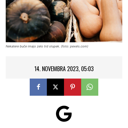
Nekatere buče imajo zelo trd olupek. (foto: pexels.com)
14. NOVEMBRA 2023, 05:03