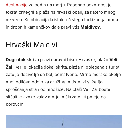
destinacijo
za oddih na morju. Posebno pozornost je
tokrat pritegnila plaža na hrvaški obali, za katero mnogi
ne vedo. Kombinacija kristalno čistega turkiznega morja
in drobnih kamenčkov daje pravi vtis
Maldivov
.
Hrvaški Maldivi
Dugi otok
skriva pravi naravni biser Hrvaške, plažo
Veli
Žal
. Ker je lokacija dokaj skrita, plaža ni oblegana s turisti,
zato je doživetje še bolj edinstveno. Mirno morsko okolje
nudi odličen oddih za družine in tiste, ki si želijo
sproščanja stran od množice. Na plaži Veli Žal boste
slišali le zvoke valov morja in škržate, ki pojejo na
borovcih.