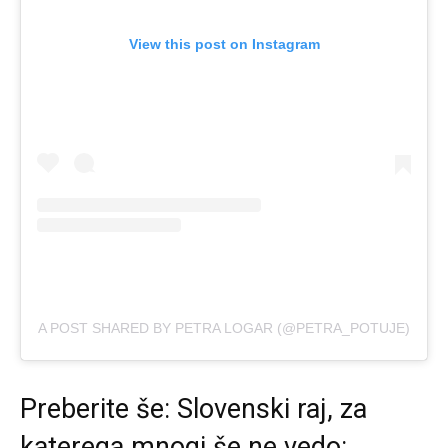
View this post on Instagram
A POST SHARED BY PETRA LOGAR (@PETRA_POTUJE)
Preberite še:
Slovenski raj, za
katerega mnogi še ne vedo: