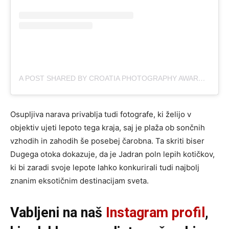
A POST SHARED BY CROATIA PHOTOGRAPHY AWARDS (@CROATIAPHOTOGRAPHYAWARDS)
Osupljiva narava privablja tudi fotografe, ki želijo v
objektiv ujeti lepoto tega kraja, saj je plaža ob sončnih
vzhodih in zahodih še posebej čarobna. Ta skriti biser
Dugega otoka dokazuje, da je Jadran poln lepih kotičkov,
ki bi zaradi svoje lepote lahko konkurirali tudi najbolj
znanim eksotičnim destinacijam sveta.
Vabljeni na naš
Instagram profil
,