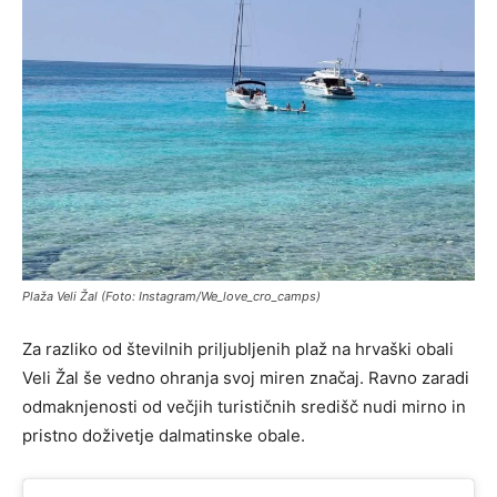
Plaža Veli Žal (Foto: Instagram/We_love_cro_camps)
Za razliko od številnih priljubljenih plaž na hrvaški obali
Veli Žal še vedno ohranja svoj miren značaj. Ravno zaradi
odmaknjenosti od večjih turističnih središč nudi mirno in
pristno doživetje dalmatinske obale.