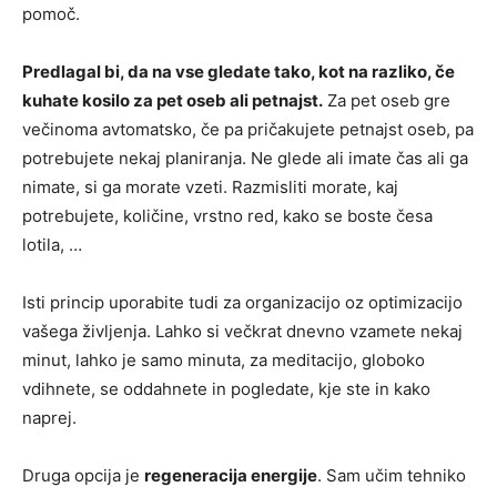
pomoč.
Predlagal bi, da na vse gledate tako, kot na razliko, če
kuhate kosilo za pet oseb ali petnajst.
Za pet oseb gre
večinoma avtomatsko, če pa pričakujete petnajst oseb, pa
potrebujete nekaj planiranja. Ne glede ali imate čas ali ga
nimate, si ga morate vzeti. Razmisliti morate, kaj
potrebujete, količine, vrstno red, kako se boste česa
lotila, …
Isti princip uporabite tudi za organizacijo oz optimizacijo
vašega življenja. Lahko si večkrat dnevno vzamete nekaj
minut, lahko je samo minuta, za meditacijo, globoko
vdihnete, se oddahnete in pogledate, kje ste in kako
naprej.
Druga opcija je
regeneracija energije
. Sam učim tehniko