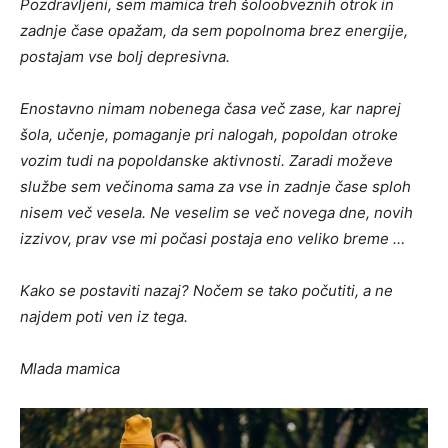
Pozdravljeni, sem mamica treh šoloobveznih otrok in
zadnje čase opažam, da sem popolnoma brez energije,
postajam vse bolj depresivna.
Enostavno nimam nobenega časa več zase, kar naprej
šola, učenje, pomaganje pri nalogah, popoldan otroke
vozim tudi na popoldanske aktivnosti. Zaradi moževe
službe sem večinoma sama za vse in zadnje čase sploh
nisem več vesela. Ne veselim se več novega dne, novih
izzivov, prav vse mi počasi postaja eno veliko breme …
Kako se postaviti nazaj? Nočem se tako počutiti, a ne
najdem poti ven iz tega.
Mlada mamica