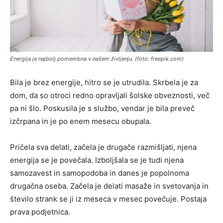
Energija je najbolj pomembna v našem življenju. (foto: freepik.com)
Bila je brez energije, hitro se je utrudila. Skrbela je za
dom, da so otroci redno opravljali šolske obveznosti, več
pa ni šlo. Poskusila je s službo, vendar je bila preveč
izčrpana in je po enem mesecu obupala.
Pričela sva delati, začela je drugače razmišljati, njena
energija se je povečala. Izboljšala se je tudi njena
samozavest in samopodoba in danes je popolnoma
drugačna oseba. Začela je delati masaže in svetovanja in
število strank se ji iz meseca v mesec povečuje. Postaja
prava podjetnica.