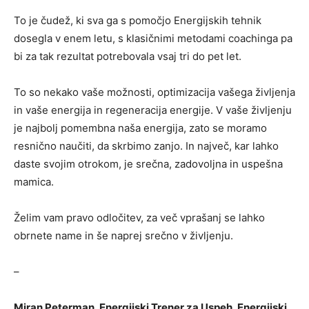
To je čudež, ki sva ga s pomočjo Energijskih tehnik
dosegla v enem letu, s klasičnimi metodami coachinga pa
bi za tak rezultat potrebovala vsaj tri do pet let.
To so nekako vaše možnosti, optimizacija vašega življenja
in vaše energija in regeneracija energije. V vaše življenju
je najbolj pomembna naša energija, zato se moramo
resnično naučiti, da skrbimo zanjo. In največ, kar lahko
daste svojim otrokom, je srečna, zadovoljna in uspešna
mamica.
Želim vam pravo odločitev, za več vprašanj se lahko
obrnete name in še naprej srečno v življenju.
–
Miran Peterman, Energijski Trener za Uspeh, Energijski