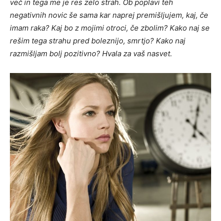
več in tega me je res zelo strah. Ob poplavi teh
negativnih novic še sama kar naprej premišljujem, kaj, če
imam raka? Kaj bo z mojimi otroci, če zbolim? Kako naj se
rešim tega strahu pred boleznijo, smrtjo? Kako naj
razmišljam bolj pozitivno? Hvala za vaš nasvet.