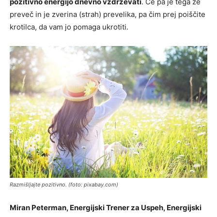
pozitivno energijo dnevno vzdrževati
. Če pa je tega že
preveč in je zverina (strah) prevelika, pa čim prej poiščite
krotilca, da vam jo pomaga ukrotiti.
Razmišljajte pozitivno. (foto: pixabay.com)
Miran Peterman, Energijski Trener za Uspeh, Energijski