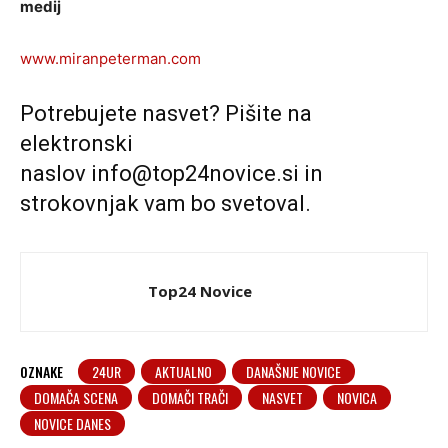
medij
www.miranpeterman.com
Potrebujete nasvet? Pišite na
elektronski
naslov
info@top24novice.si
in
strokovnjak vam bo svetoval.
Top24 Novice
OZNAKE
24UR
AKTUALNO
DANAŠNJE NOVICE
DOMAČA SCENA
DOMAČI TRAČI
NASVET
NOVICA
NOVICE DANES