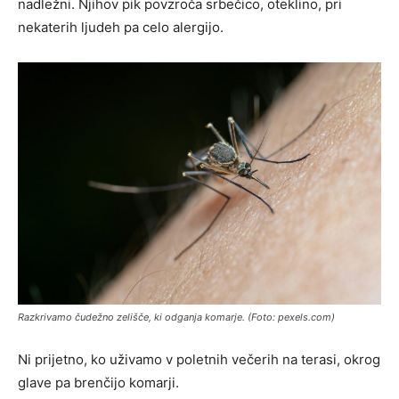
nadležni. Njihov pik povzroča srbečico, oteklino, pri
nekaterih ljudeh pa celo alergijo.
Razkrivamo čudežno zelišče, ki odganja komarje. (Foto: pexels.com)
Ni prijetno, ko uživamo v poletnih večerih na terasi, okrog
glave pa brenčijo komarji.