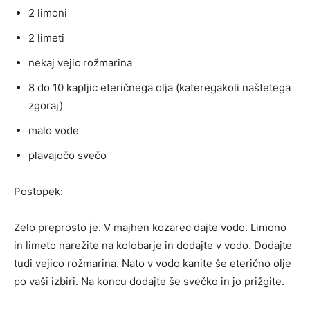
2 limoni
2 limeti
nekaj vejic rožmarina
8 do 10 kapljic eteričnega olja (kateregakoli naštetega
zgoraj)
malo vode
plavajočo svečo
Postopek:
Zelo preprosto je. V majhen kozarec dajte vodo. Limono
in limeto narežite na kolobarje in dodajte v vodo. Dodajte
tudi vejico rožmarina. Nato v vodo kanite še eterično olje
po vaši izbiri. Na koncu dodajte še svečko in jo prižgite.