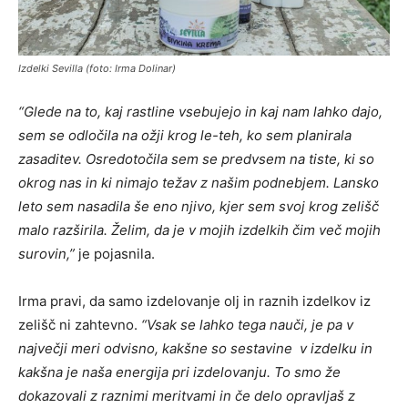
Izdelki Sevilla (foto: Irma Dolinar)
“Glede na to, kaj rastline vsebujejo in kaj nam lahko dajo,
sem se odločila na ožji krog le-teh, ko sem planirala
zasaditev. Osredotočila sem se predvsem na tiste, ki so
okrog nas in ki nimajo težav z našim podnebjem. Lansko
leto sem nasadila še eno njivo, kjer sem svoj krog zelišč
malo razširila. Želim, da je v mojih izdelkih čim več mojih
surovin,”
je pojasnila.
Irma pravi, da samo izdelovanje olj in raznih izdelkov iz
zelišč ni zahtevno.
“Vsak se lahko tega nauči, je pa v
največji meri odvisno, kakšne so sestavine v izdelku in
kakšna je naša energija pri izdelovanju. To smo že
dokazovali z raznimi meritvami in če delo opravljaš z