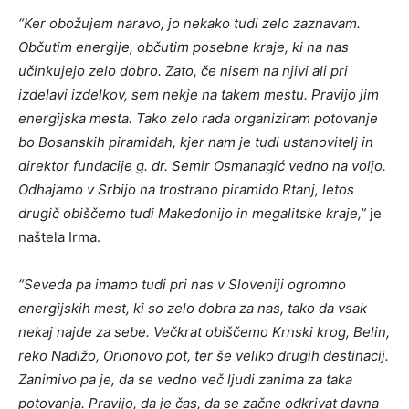
“Ker obožujem naravo, jo nekako tudi zelo zaznavam.
Občutim energije, občutim posebne kraje, ki na nas
učinkujejo zelo dobro. Zato, če nisem na njivi ali pri
izdelavi izdelkov, sem nekje na takem mestu. Pravijo jim
energijska mesta. Tako zelo rada organiziram potovanje
bo Bosanskih piramidah, kjer nam je tudi ustanovitelj in
direktor fundacije g. dr. Semir Osmanagić vedno na voljo.
Odhajamo v Srbijo na trostrano piramido Rtanj, letos
drugič obiščemo tudi Makedonijo in megalitske kraje,”
je
naštela Irma.
“Seveda pa imamo tudi pri nas v Sloveniji ogromno
energijskih mest, ki so zelo dobra za nas, tako da vsak
nekaj najde za sebe. Večkrat obiščemo Krnski krog, Belin,
reko Nadižo, Orionovo pot, ter še veliko drugih destinacij.
Zanimivo pa je, da se vedno več ljudi zanima za taka
potovanja. Pravijo, da je čas, da se začne odkrivat davna