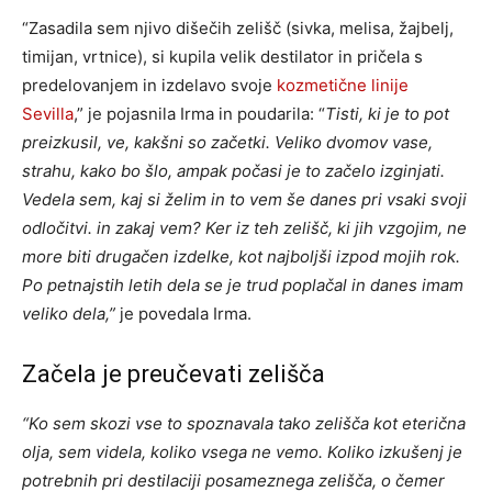
“Zasadila sem njivo dišečih zelišč (sivka, melisa, žajbelj,
timijan, vrtnice), si kupila velik destilator in pričela s
predelovanjem in izdelavo svoje
kozmetične linije
Sevilla
,” je pojasnila Irma in poudarila: “
Tisti, ki je to pot
preizkusil, ve, kakšni so začetki. Veliko dvomov vase,
strahu, kako bo šlo, ampak počasi je to začelo izginjati.
Vedela sem, kaj si želim in to vem še danes pri vsaki svoji
odločitvi. in zakaj vem? Ker iz teh zelišč, ki jih vzgojim, ne
more biti drugačen izdelke, kot najboljši izpod mojih rok.
Po petnajstih letih dela se je trud poplačal in danes imam
veliko dela,”
je povedala Irma.
Začela je preučevati zelišča
“Ko sem skozi vse to spoznavala tako zelišča kot eterična
olja, sem videla, koliko vsega ne vemo. Koliko izkušenj je
potrebnih pri destilaciji posameznega zelišča, o čemer