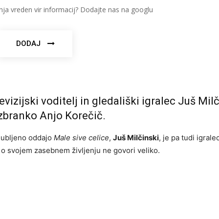
nja vreden vir informacij? Dodajte nas na googlu
DODAJ
evizijski voditelj in gledališki igralec Juš Milč
 izbranko Anjo Korečič.
iljubljeno oddajo
Male sive celice
,
Juš Milčinski
, je pa tudi igral
, o svojem zasebnem življenju ne govori veliko.