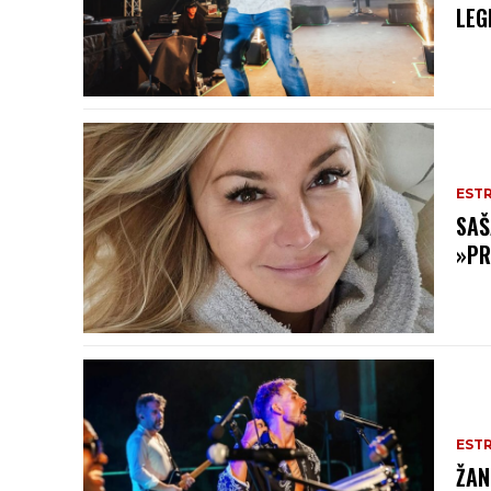
LEG
EST
SAŠ
»PR
EST
ŽAN