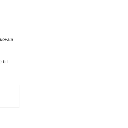
skovala
 bil