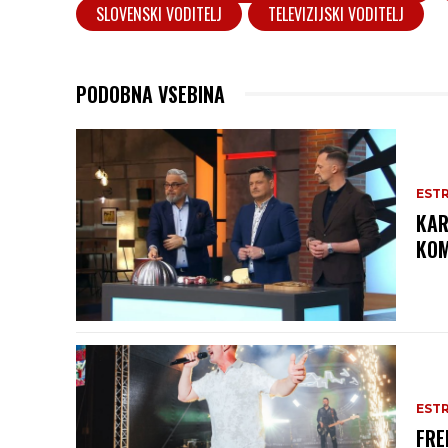
SLOVENSKI VODITELJ
TELEVIZIJSKI VODITELJ
PODOBNA VSEBINA
EST
KAR
KOM
EST
FRE