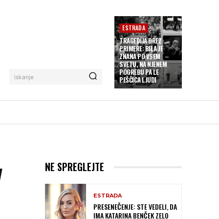
ESTRADA
TRAGEDIJA BREZ
PRIMERE: BILA JE
ZNANA PO VSEM
SVETU, NA NJENEM
POGREBU PA LE
iskanje
PEŠČICA LJUDI
v
NE SPREGLEJTE
ESTRADA
PRESENEČENJE: STE VEDELI, DA
IMA KATARINA BENČEK ZELO