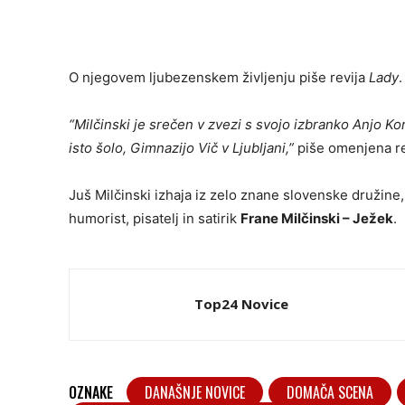
O njegovem ljubezenskem življenju piše revija
Lady
.
“Milčinski je srečen v zvezi s svojo izbranko Anjo Kore
isto šolo, Gimnazijo Vič v Ljubljani,”
piše omenjena re
Juš Milčinski izhaja iz zelo znane slovenske družine
humorist, pisatelj in satirik
Frane Milčinski – Ježek
.
Top24 Novice
OZNAKE
DANAŠNJE NOVICE
DOMAČA SCENA