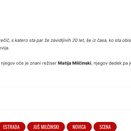
čič, s katero sta par že zavidljivih 20 let, še iz časa, ko sta obi
vija.
, njegov oče je znani režiser
Matija Milčinski
, njegov dedek pa je
ESTRADA
JUŠ MILČINSKI
NOVICA
SCENA