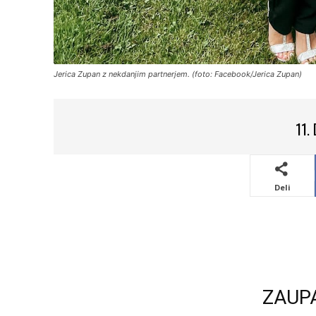
Jerica Zupan z nekdanjim partnerjem. (foto: Facebook/Jerica Zupan)
11.
Deli
ZAUP