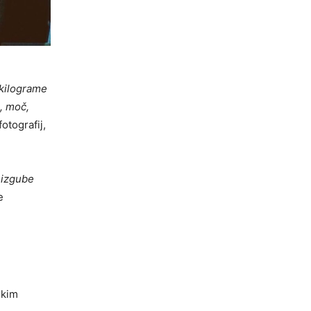
 kilograme
, moč,
otografij,
i izgube
e
ikim