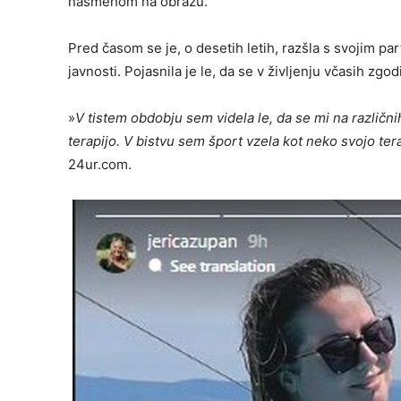
nasmehom na obrazu.
Pred časom se je, o desetih letih, razšla s svojim pa
javnosti. Pojasnila je le, da se v življenju včasih zgod
»
V tistem obdobju sem videla le, da se mi na različn
terapijo. V bistvu sem šport vzela kot neko svojo ter
24ur.com.