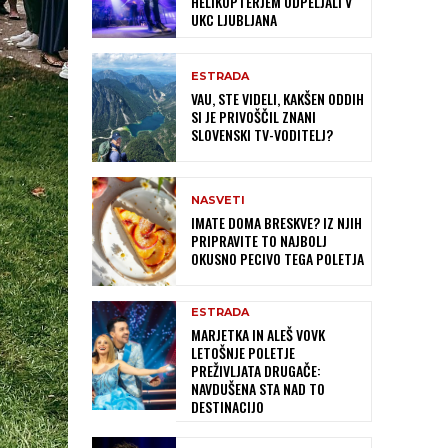
HELIKOPTERJEM ODPELJALI V
UKC LJUBLJANA
ESTRADA
VAU, STE VIDELI, KAKŠEN ODDIH
SI JE PRIVOŠČIL ZNANI
SLOVENSKI TV-VODITELJ?
NASVETI
IMATE DOMA BRESKVE? IZ NJIH
PRIPRAVITE TO NAJBOLJ
OKUSNO PECIVO TEGA POLETJA
ESTRADA
MARJETKA IN ALEŠ VOVK
LETOŠNJE POLETJE
PREŽIVLJATA DRUGAČE:
NAVDUŠENA STA NAD TO
DESTINACIJO