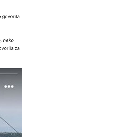
o govorila
a, neko
ovorila za