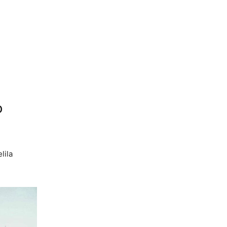
o
lila