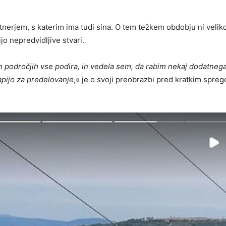
rtnerjem, s katerim ima tudi sina. O tem težkem obdobju ni velik
ijo nepredvidljive stvari.
ih področjih vse podira, in vedela sem, da rabim nekaj dodatneg
apijo za predelovanje
,« je o svoji preobrazbi pred kratkim spreg