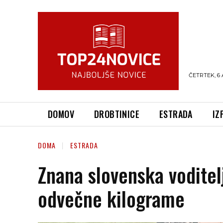
ČETRTEK, 6 
DOMOV
DROBTINICE
ESTRADA
IZ
DOMA
ESTRADA
Znana slovenska voditelj
odvečne kilograme