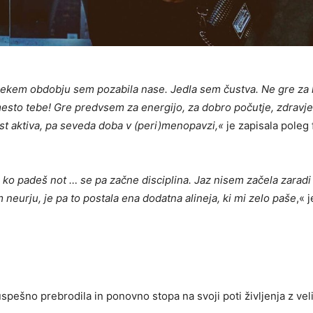
 nekem obdobju sem pozabila nase. Jedla sem čustva. Ne gre za
amesto tebe! Gre predvsem za energijo, za dobro počutje, zdravje
ost aktiva, pa seveda doba v (peri)menopavzi,«
je zapisala poleg f
k, ko padeš not … se pa začne disciplina. Jaz nisem začela zarad
 neurju, je pa to postala ena dodatna alineja, ki mi zelo paše
,« j
spešno prebrodila in ponovno stopa na svoji poti življenja z vel