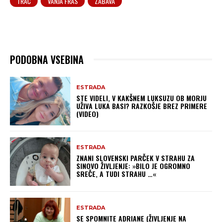
TRAČ
VANJA FRAS
ZABAVA
PODOBNA VSEBINA
ESTRADA
STE VIDELI, V KAKŠNEM LUKSUZU OB MORJU
UŽIVA LUKA BASI? RAZKOŠJE BREZ PRIMERE
(VIDEO)
ESTRADA
ZNANI SLOVENSKI PARČEK V STRAHU ZA
SINOVO ŽIVLJENJE: »BILO JE OGROMNO
SREČE, A TUDI STRAHU …«
ESTRADA
SE SPOMNITE ADRIANE (ŽIVLJENJE NA