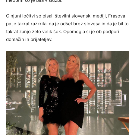
medtem ko je bila v službi.
O njuni ločitvi so pisali številni slovenski mediji, Frasova
pa je takrat razkrila, da je odšel brez slovesa in da je bil to
takrat zanjo zelo velik šok. Opomogla si je ob podpori
domačih in prijateljev.