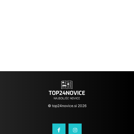
© top24novice.si 2026