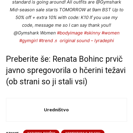
standard is going around! All outfits are @Gymshark
Mid-season sale starts TOMORROW at 9am BST Up to
50% off + extra 10% with code: K10 If you use my
code, message me so I can say thank you!!
@Gymshark Women
#bodyimage
#skinny
#women
#gymgirl
#trend
♬ original sound – lyradephi
Preberite še:
Renata Bohinc prvič
javno spregovorila o hčerini težavi
(ob strani so ji stali vsi)
Uredništvo