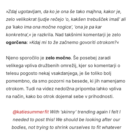
»Zdaj ugotavljam, da ko je ona še tako majhna, kakor je,
zelo velikokrat ljudje rečejo ‘o, kakšen trebušček imaš’ ali
pa ‘kako ima ona močne nogice’, ‘ona je pa kar
konkretna’,«
je razkrila. Nad takšnimi komentarji je zelo
ogorčena
: »
Kdaj mi to že začnemo govoriti otrokom?«
Njeno sporočilo je
zelo
močno
. Še posebej zaradi
velikega vpliva družbenih omrežij, kjer so komentarji o
telesu pogosto nekaj vsakdanjega, je še toliko bolj
pomembno, da smo pozorni na besede, ki jih namenjamo
otrokom. Tudi na videz nedolžna pripomba lahko vpliva
na način, kako bo otrok dojemal sebe v prihodnosti.
@katiesummerfit
With ‘skinny’ trending again I felt I
needed to post this! We should be looking after our
bodies, not trying to shrink ourselves to fit whatever