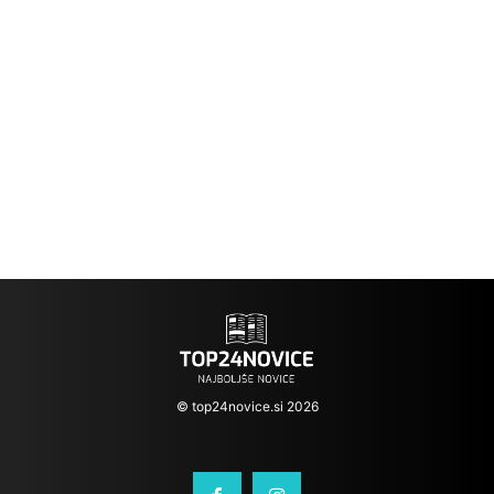
© top24novice.si 2026