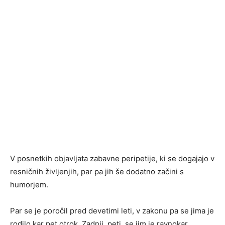
V posnetkih objavljata zabavne peripetije, ki se dogajajo v
resničnih življenjih, par pa jih še dodatno začini s
humorjem.
Par se je poročil pred devetimi leti, v zakonu pa se jima je
rodilo kar pet otrok. Zadnji, peti, se jim je ravnokar