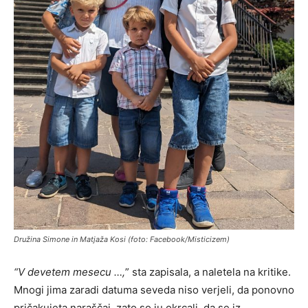
Družina Simone in Matjaža Kosi (foto: Facebook/Misticizem)
“V devetem mesecu …,
” sta zapisala, a naletela na kritike.
Mnogi jima zaradi datuma seveda niso verjeli, da ponovno
pričakujeta naraščaj, zato so ju okrcali, da se iz