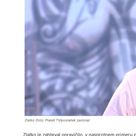
Zlatko (foto: Planet TV/posnetek zaslona)
Zlatko je zahteval opravičilo, v nasprotnem primeru