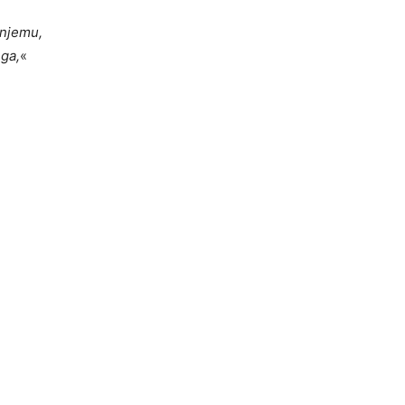
njemu,
ega,
«