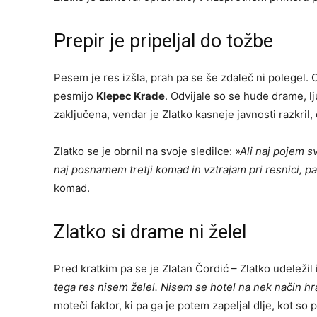
Prepir je pripeljal do tožbe
Pesem je res izšla, prah pa se še zdaleč ni polegel.
pesmijo
Klepec Krade
. Odvijale so se hude drame, lj
zaključena, vendar je Zlatko kasneje javnosti razkril,
Zlatko se je obrnil na svoje sledilce:
»Ali naj pojem s
naj posnamem tretji komad in vztrajam pri resnici, p
komad.
Zlatko si drame ni želel
Pred kratkim pa se je Zlatan Čordić – Zlatko udeležil 
tega res nisem želel.
N
isem se hotel na nek način h
moteči faktor, ki pa ga je potem zapeljal dlje, kot so p