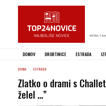
PETEK, 7 AV
DOMOV
DROBTINICE
ESTRADA
IZ
DOMA
ESTRADA
Zlatko o drami s Challe
želel …”