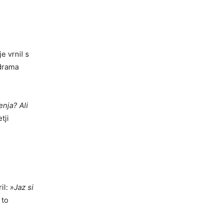
je vrnil s
 drama
nja? Ali
tji
ril:
»Jaz si
 to