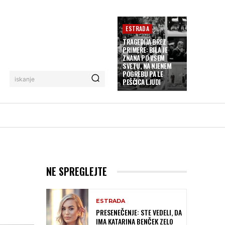
ESTRADA
TRAGEDIJA BREZ
PRIMERE: BILA JE
ZNANA PO VSEM
SVETU, NA NJENEM
POGREBU PA LE
iskanje
PEŠČICA LJUDI
NE SPREGLEJTE
ESTRADA
PRESENEČENJE: STE VEDELI, DA
IMA KATARINA BENČEK ZELO