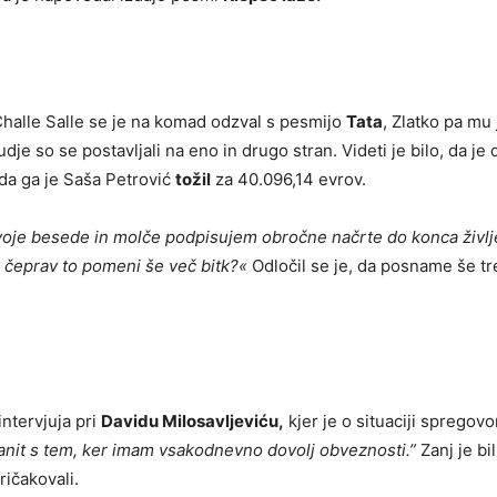
 Challe Salle se je na komad odzval s pesmijo
Tata
, Zlatko pa mu 
udje so se postavljali na eno in drugo stran. Videti je bilo, da je
 da ga je Saša Petrović
tožil
za 40.096,14 evrov.
voje besede in molče podpisujem obročne načrte do konca življe
a čeprav to pomeni še več bitk?«
Odločil se je, da posname še tre
intervjuja pri
Davidu Milosavljeviću,
kjer je o situaciji spregovo
ranit s tem, ker imam vsakodnevno dovolj obveznosti.”
Zanj je bil
ričakovali.