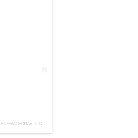
A POST SHARED BY DAVID MILOSAVLJEVIĆ CLIPS (@SNEMALECDAVID_CLIPS)