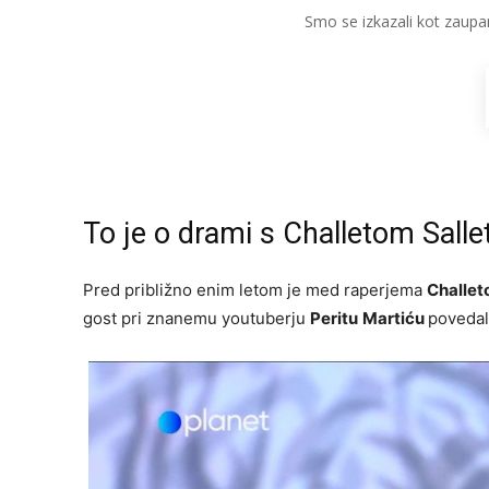
Smo se izkazali kot zaupa
To je o drami s Challetom Sall
Pred približno enim letom je med raperjema
Challet
gost pri znanemu youtuberju
Peritu
Martiću
povedal