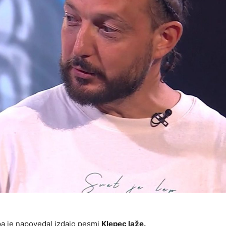
 pa je napovedal izdajo pesmi
Klepec laže.