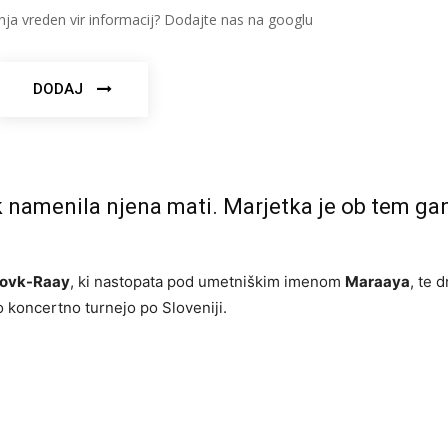
nja vreden vir informacij? Dodajte nas na googlu
DODAJ
 namenila njena mati. Marjetka je ob tem ga
Vovk-Raay
, ki nastopata pod umetniškim imenom
Maraaya
, te d
o koncertno turnejo po Sloveniji.