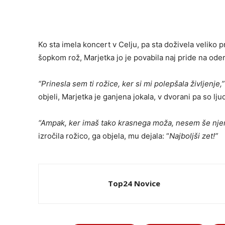
Ko sta imela koncert v Celju, pa sta doživela veliko p
šopkom rož, Marjetka jo je povabila naj pride na oder
“Prinesla sem ti rožice, ker si mi polepšala življenje,”
objeli, Marjetka je ganjena jokala, v dvorani pa so lju
“Ampak, ker imaš tako krasnega moža, nesem še nje
izročila rožico, ga objela, mu dejala: “
Najboljši zet!”
Top24 Novice