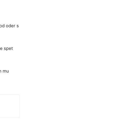
pod oder s
se spet
in mu