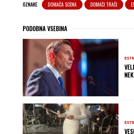
OZNAKE
DOMAČA SCENA
DOMAČI TRAČI
E
PODOBNA VSEBINA
EST
VEL
NEK
EST
VES