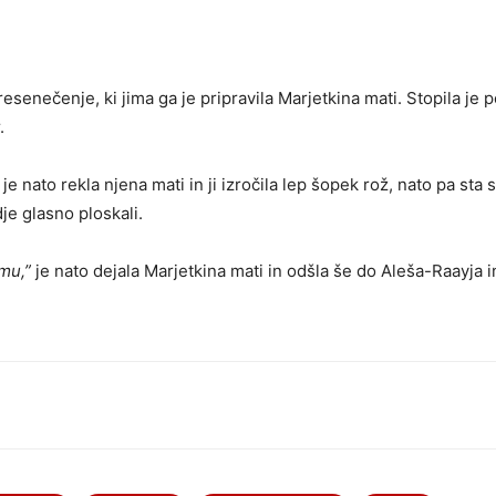
resenečenje, ki jima ga je pripravila Marjetkina mati. Stopila je 
.
je nato rekla njena mati in ji izročila lep šopek rož, nato pa sta 
dje glasno ploskali.
mu,”
je nato dejala Marjetkina mati in odšla še do Aleša-Raayja 