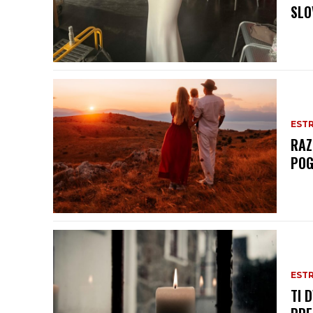
SLO
EST
RAZ
POG
EST
TI 