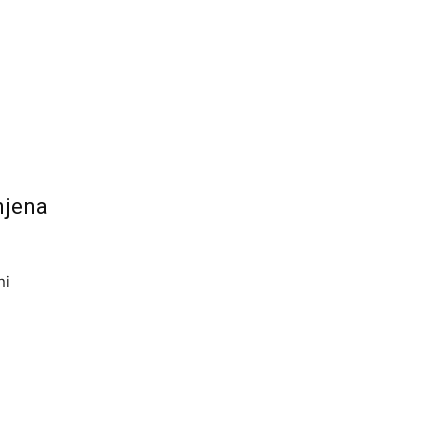
njena
ni