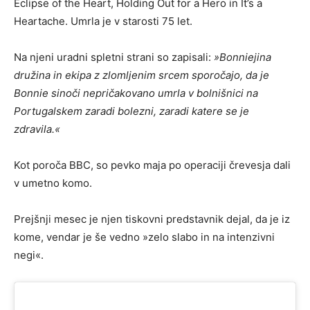
Eclipse of the Heart, Holding Out for a Hero in It’s a
Heartache. Umrla je v starosti 75 let.
Na njeni uradni spletni strani so zapisali:
»Bonniejina
družina in ekipa z zlomljenim srcem sporočajo, da je
Bonnie sinoči nepričakovano umrla v bolnišnici na
Portugalskem zaradi bolezni, zaradi katere se je
zdravila.«
Kot poroča BBC, so pevko maja po operaciji črevesja dali
v umetno komo.
Prejšnji mesec je njen tiskovni predstavnik dejal, da je iz
kome, vendar je še vedno »zelo slabo in na intenzivni
negi«.