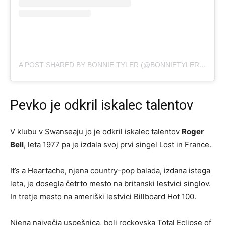
A POST SHARED BY BONNIE TYLER (@BONNIETYLEROFFICIAL)
Pevko je odkril iskalec talentov
V klubu v Swanseaju jo je odkril iskalec talentov
Roger
Bell
, leta 1977 pa je izdala svoj prvi singel Lost in France.
It’s a Heartache, njena country-pop balada, izdana istega
leta, je dosegla četrto mesto na britanski lestvici singlov.
In tretje mesto na ameriški lestvici Billboard Hot 100.
Njena največja uspešnica, bolj rockovska Total Eclipse of