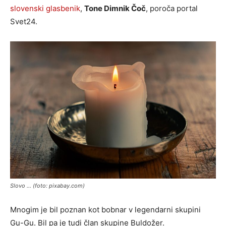
slovenski glasbenik
,
Tone Dimnik Čoč
, poroča portal
Svet24.
Slovo … (foto: pixabay.com)
Mnogim je bil poznan kot bobnar v legendarni skupini
Gu-Gu. Bil pa je tudi član skupine Buldožer.