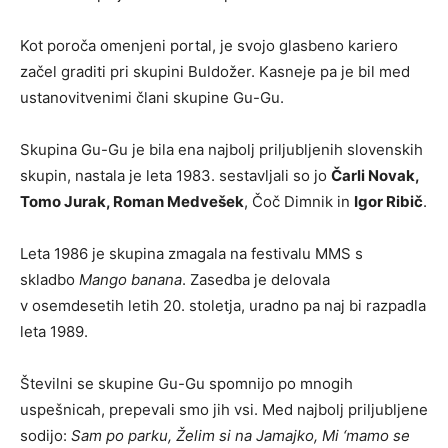
Kot poroča omenjeni portal, je svojo glasbeno kariero
začel graditi pri skupini Buldožer. Kasneje pa je bil med
ustanovitvenimi člani skupine Gu-Gu.
Skupina Gu-Gu je bila ena najbolj priljubljenih slovenskih
skupin, nastala je leta 1983. sestavljali so jo
Čarli Novak,
Tomo Jurak, Roman Medvešek
, Čoč Dimnik in
Igor Ribič
.
Leta 1986 je skupina zmagala na festivalu MMS s
skladbo
Mango banana
. Zasedba je delovala
v osemdesetih letih 20. stoletja, uradno pa naj bi razpadla
leta 1989.
Številni se skupine Gu-Gu spomnijo po mnogih
uspešnicah, prepevali smo jih vsi. Med najbolj priljubljene
sodijo:
Sam po parku, Želim si na Jamajko, Mi ‘mamo se