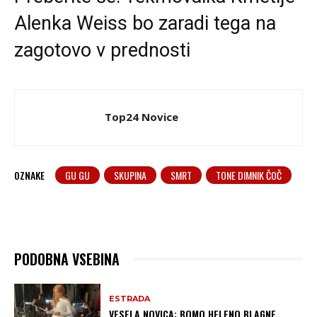
Alenka Weiss bo zaradi tega na
zagotovo v prednosti
Top24 Novice
OZNAKE
GU GU
SKUPINA
SMRT
TONE DIMNIK ČOČ
PODOBNA VSEBINA
ESTRADA
VESELA NOVICA: BOMO HELENO BLAGNE