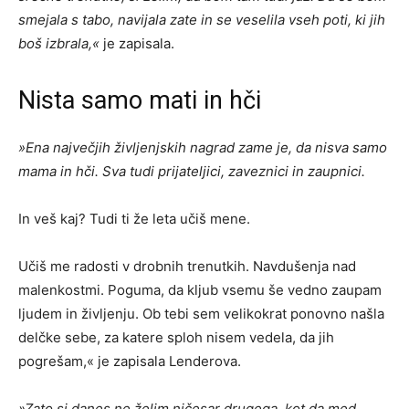
smejala s tabo, navijala zate in se veselila vseh poti, ki jih
boš izbrala,«
je zapisala.
Nista samo mati in hči
»Ena največjih življenjskih nagrad zame je, da nisva samo
mama in hči. Sva tudi prijateljici, zaveznici in zaupnici.
In veš kaj? Tudi ti že leta učiš mene.
Učiš me radosti v drobnih trenutkih. Navdušenja nad
malenkostmi. Poguma, da kljub vsemu še vedno zaupam
ljudem in življenju. Ob tebi sem velikokrat ponovno našla
delčke sebe, za katere sploh nisem vedela, da jih
pogrešam,« je zapisala Lenderova.
»Zato si danes ne želim ničesar drugega, kot da med