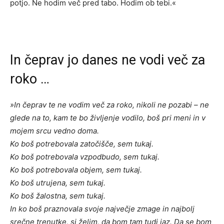
potjo. Ne hodim več pred tabo. Hodim ob tebi.«
In čeprav jo danes ne vodi več za
roko …
»In čeprav te ne vodim več za roko, nikoli ne pozabi – ne
glede na to, kam te bo življenje vodilo, boš pri meni in v
mojem srcu vedno doma.
Ko boš potrebovala zatočišče, sem tukaj.
Ko boš potrebovala vzpodbudo, sem tukaj.
Ko boš potrebovala objem, sem tukaj.
Ko boš utrujena, sem tukaj.
Ko boš žalostna, sem tukaj.
In ko boš praznovala svoje največje zmage in najbolj
srečne trenutke, si želim, da bom tam tudi jaz. Da se bom