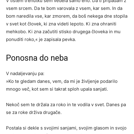
V tistem trenutku sem vedela samo eno. Da ti pripadam z
vsem srcem. Da te bom varovala z vsem, kar sem. In da
bom naredila vse, kar zmorem, da boš nekega dne stopila
v svet kot človek, ki zna videti lepoto. Ki zna ohraniti
mehkobo. Ki zna začutiti stisko drugega človeka in mu
ponuditi roko,« je zapisala pevka.
Ponosna do neba
V nadaljevanju pa:
»Ko te gledam danes, vem, da mi je življenje podarilo
mnogo več, kot sem si takrat sploh upala sanjati.
Nekoč sem te držala za roko in te vodila v svet. Danes pa
se za roke drživa drugače.
Postala si dekle s svojimi sanjami, svojim glasom in svojo