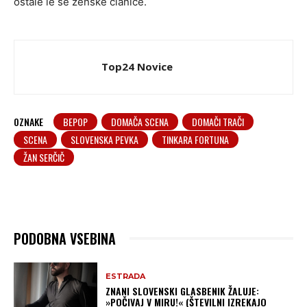
ostale le še ženske članice.
Top24 Novice
OZNAKE
BEPOP
DOMAČA SCENA
DOMAČI TRAČI
SCENA
SLOVENSKA PEVKA
TINKARA FORTUNA
ŽAN SERČIČ
PODOBNA VSEBINA
ESTRADA
ZNANI SLOVENSKI GLASBENIK ŽALUJE:
»POČIVAJ V MIRU!« (ŠTEVILNI IZREKAJO