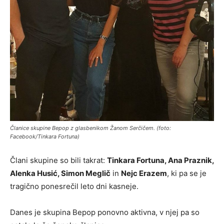
Članice skupine Bepop z glasbenikom Žanom Serčičem. (foto:
Facebook/Tinkara Fortuna)
Člani skupine so bili takrat:
Tinkara Fortuna, Ana Praznik,
Alenka Husić, Simon Meglič
in
Nejc Erazem
, ki pa se je
tragično ponesrečil leto dni kasneje.
Danes je skupina Bepop ponovno aktivna, v njej pa so