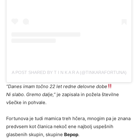
A POST SHARED BY T I N K A R A (@TINKARAFORTUNA)
“
Danes imam točno 22 let redne delovne dobe
Ni slabo. Gremo dalje
,”
je zapisala in požela številne
všečke in pohvale.
Fortunova je tudi mamica treh hčera, mnogim pa je znana
predvsem kot članica nekoč ene najbolj uspešnih
glasbenih skupin, skupine
Bepop
.