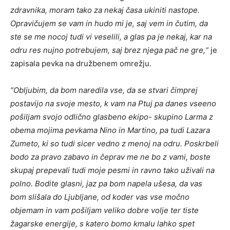
zdravnika, moram tako za nekaj časa ukiniti nastope.
Opravičujem se vam in hudo mi je, saj vem in čutim, da
ste se me nocoj tudi vi veselili, a glas pa je nekaj, kar na
odru res nujno potrebujem, saj brez njega pač ne gre
,“
je
zapisala pevka na družbenem omrežju.
“Obljubim, da bom naredila vse, da se stvari čimprej
postavijo na svoje mesto, k vam na Ptuj pa danes vseeno
pošiljam svojo odlično glasbeno ekipo- skupino Larma z
obema mojima pevkama Nino in Martino, pa tudi Lazara
Zumeto, ki so tudi sicer vedno z menoj na odru. Poskrbeli
bodo za pravo zabavo in čeprav me ne bo z vami, boste
skupaj prepevali tudi moje pesmi in ravno tako uživali na
polno. Bodite glasni, jaz pa bom napela ušesa, da vas
bom slišala do Ljubljane, od koder vas vse močno
objemam in vam pošiljam veliko dobre volje ter tiste
žagarske energije, s katero bomo kmalu lahko spet