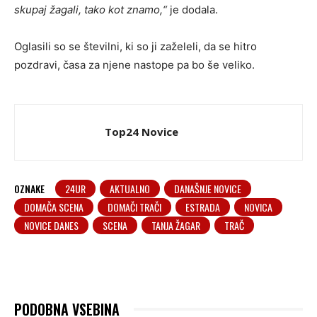
skupaj žagali, tako kot znamo
,“
je dodala.
Oglasili so se številni, ki so ji zaželeli, da se hitro
pozdravi, časa za njene nastope pa bo še veliko.
Top24 Novice
OZNAKE
24UR
AKTUALNO
DANAŠNJE NOVICE
DOMAČA SCENA
DOMAČI TRAČI
ESTRADA
NOVICA
NOVICE DANES
SCENA
TANJA ŽAGAR
TRAČ
PODOBNA VSEBINA