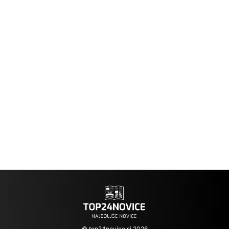
© top24novice.si 2026