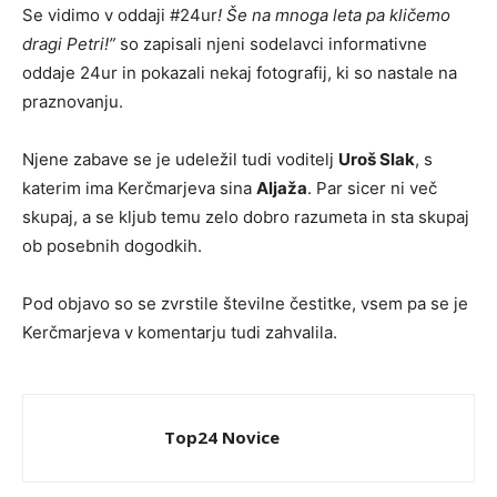
Se vidimo v oddaji #24ur
! Še na mnoga leta pa kličemo
dragi Petri!”
so zapisali njeni sodelavci informativne
oddaje 24ur in pokazali nekaj fotografij, ki so nastale na
praznovanju.
Njene zabave se je udeležil tudi voditelj
Uroš Slak
, s
katerim ima Kerčmarjeva sina
Aljaža
. Par sicer ni več
skupaj, a se kljub temu zelo dobro razumeta in sta skupaj
ob posebnih dogodkih.
Pod objavo so se zvrstile številne čestitke, vsem pa se je
Kerčmarjeva v komentarju tudi zahvalila.
Top24 Novice