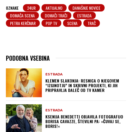
OZNAKE
24UR
AKTUALNO
DANAŠNJE NOVICE
DOMAČA SCENA
DOMAČI TRAČI
ESTRADA
PETRA KERČMAR
POP TV
SCENA
TRAČ
PODOBNA VSEBINA
ESTRADA
KLEMEN SLAKONJA: RESNICA O NJEGOVEM
“IZGINOTJU” IN SKRIVNI PROJEKTI, KI JIH
PRIPRAVLJA DALEČ OD TV KAMER
ESTRADA
KSENIJA BENEDETTI OBJAVILA FOTOGRAFIJO
BORISA CAVAZZE, ŠTEVILNI PA: »ČUVAJ SE,
BORIS!«