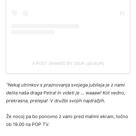
A POST SHARED BY 24UR (@24UR)
“Nekaj utrinkov s praznovanja svojega jubileja je z nami
delila naša draga Petra! In videti je … waaaw! Kot vedno,
prekrasna, prelepa!
V družbi svojih najdražjih.
Že nocoj pa bo ponovno z vami pred malimi ekrani, točno
ob 19.00 na POP TV.