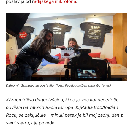
poslavlja od r
adijskega mikrofona
.
Dajnomir Gorjanec se poslavlja. (foto: Facebook/Dajnomir Gorjanec)
»Vznemirljiva dogodivščina, ki se je več kot desetletje
odvijala na valovih Radia Europa 05/Radia Bob/Radia 1
Rock, se zaključuje – minuli petek je bil moj zadnji dan z
vami v etru,«
je povedal.