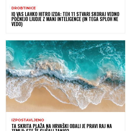
DROBTINICE
IQ VAS LAHKO HITRO IZDA: TEH 11 STVARI SKORAJ VEDNO
POČNEJO LJUDJE Z MANJ INTELIGENCE (IN TEGA SPLOH NE
VEDO)
IZPOSTAVLJENO
TA SKRITA PLAŽA NA HRVAŠKI OBALI JE PRAVI RAJ NA
ZEMLJI: STE ŽE SLIŠALI ZANJO?