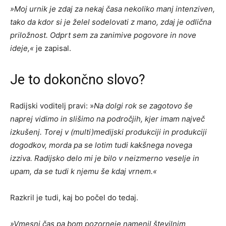
»Moj urnik je zdaj za nekaj časa nekoliko manj intenziven,
tako da kdor si je želel sodelovati z mano, zdaj je odlična
priložnost. Odprt sem za zanimive pogovore in nove
ideje,«
je zapisal.
Je to dokončno slovo?
Radijski voditelj pravi: »
Na dolgi rok se zagotovo še
naprej vidimo in slišimo na področjih, kjer imam največ
izkušenj. Torej v (multi)medijski produkciji in produkciji
dogodkov, morda pa se lotim tudi kakšnega novega
izziva. Radijsko delo mi je bilo v neizmerno veselje in
upam, da se tudi k njemu še kdaj vrnem.«
Razkril je tudi, kaj bo počel do tedaj.
»Vmesni čas pa bom pozorneje namenil številnim