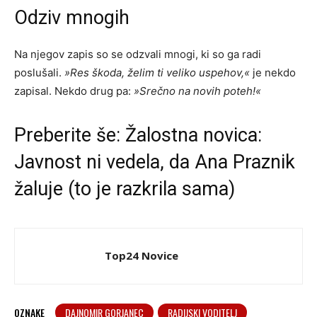
Odziv mnogih
Na njegov zapis so se odzvali mnogi, ki so ga radi
poslušali.
»Res škoda, želim ti veliko uspehov,«
je nekdo
zapisal. Nekdo drug pa:
»Srečno na novih poteh!«
Preberite še:
Žalostna novica:
Javnost ni vedela, da Ana Praznik
žaluje (to je razkrila sama)
Top24 Novice
OZNAKE
DAJNOMIR GORJANEC
RADIJSKI VODITELJ