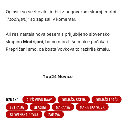
Oglasili so se številni in bili z odgovorom skoraj enotni.
“
Modrijani,”
so zapisali v komentar.
Ali res nastaja nova pesem s priljubljeno slovensko
skupino
Modrijani
, bomo morali še malce počakati.
Prepričani smo, da bosta Vovkova to razkrila kmalu.
Top24 Novice
OZNAKE
ALEŠ VOVK RAAY
DOMAČA SCENA
DOMAČI TRAČI
ESTRADA
GLASBA
MARAAYA
MARJETKA VOVK
SLOVENSKA PEVKA
ZABAVA