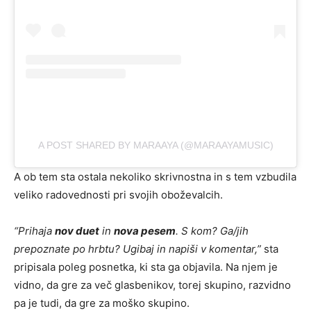
A POST SHARED BY MARAAYA (@MARAAYAMUSIC)
A ob tem sta ostala nekoliko skrivnostna in s tem vzbudila
veliko radovednosti pri svojih oboževalcih.
“
Prihaja
nov duet
in
nova pesem
. S kom? Ga/jih
prepoznate po hrbtu? Ugibaj in napiši v komentar
,”
sta
pripisala poleg posnetka, ki sta ga objavila. Na njem je
vidno, da gre za več glasbenikov, torej skupino, razvidno
pa je tudi, da gre za moško skupino.