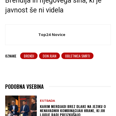
Brendija in njegovega sina, ki je
javnost še ni videla
Top24 Novice
OZNAKE
BRENDI
DON JUAN
OBLETNICA SMRTI
PODOBNA VSEBINA
ESTRADA
KARIM MERDJADI BREZ DLAKE NA JEZIKU O
NENAVADNIH KOMBINACIJAH HRANE, KI JIH
LJUDJE RADI PREIZKUŠAJO