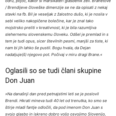
odru, pojoč, kakor si marsikateri glasbenik želi. Branetove
/ Brendijeve človeške dimenzije se ne da opisati z nekaj
stavki na fb. Bil je veseljak z žalostno dušo, ki je nosila v
sebi veliko nakopičene bolečine, kar je znal tako
mojstrsko preliti v kreativnost, ki je bila razumljiva
slehernemu slovenskemu človeku. Odšel je premlad in s
tem je tudi opus, sicer številnih pesmi, manjši za tiste, ki
nam bi jih lahko še pustil. Bogu hvala, da Dejan
nadaljuje(š) njegovo pot. Počivaj v miru dragi Brane.«
Oglasili so se tudi člani skupine
Don Juan
»Na današnji dan pred petnajstimi leti se je poslovil
Brendi. Hkrati mineva tudi 40 let od trenutka, ko smo se
štirje mladi fantje odločili, da pod imenom Don Juan s
svojo glasbo in iskreno dobro voljo osvojimo Slovenijo,