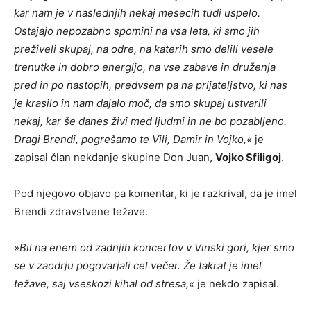
kar nam je v naslednjih nekaj mesecih tudi uspelo.
Ostajajo nepozabno spomini na vsa leta, ki smo jih
preživeli skupaj, na odre, na katerih smo delili vesele
trenutke in dobro energijo, na vse zabave in druženja
pred in po nastopih, predvsem pa na prijateljstvo, ki nas
je krasilo in nam dajalo moč, da smo skupaj ustvarili
nekaj, kar še danes živi med ljudmi in ne bo pozabljeno.
Dragi Brendi, pogrešamo te Vili, Damir in Vojko,«
je
zapisal član nekdanje skupine Don Juan,
Vojko Sfiligoj
.
Pod njegovo objavo pa komentar, ki je razkrival, da je imel
Brendi zdravstvene težave.
»
Bil na enem od zadnjih koncertov v Vinski gori, kjer smo
se v zaodrju pogovarjali cel večer. Že takrat je imel
težave, saj vseskozi kihal od stresa,«
je nekdo zapisal.