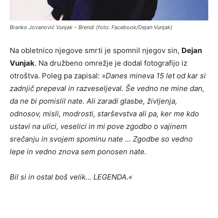
Branko Jovanović Vunjak – Brendi (foto: Facebook/Dejan Vunjak)
Na obletnico njegove smrti je spomnil njegov sin,
Dejan
Vunjak
. Na družbeno omrežje je dodal fotografijo iz
otroštva. Poleg pa zapisal: »
Danes mineva 15 let od kar si
zadnjič prepeval in razveseljeval. Še vedno ne mine dan,
da ne bi pomislil nate. Ali zaradi glasbe, življenja,
odnosov, misli, modrosti, starševstva ali pa, ker me kdo
ustavi na ulici, veselici in mi pove zgodbo o vajinem
srečanju in svojem spominu nate … Zgodbe so vedno
lepe in vedno znova sem ponosen nate.
Bil si in ostal boš velik… LEGENDA.«