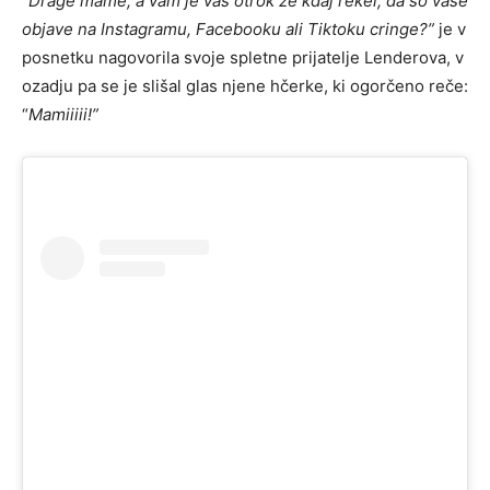
“Drage mame, a vam je vaš otrok že kdaj rekel, da so vaše
objave na Instagramu, Facebooku ali Tiktoku cringe?”
je v
posnetku nagovorila svoje spletne prijatelje Lenderova, v
ozadju pa se je slišal glas njene hčerke, ki ogorčeno reče:
“
Mamiiiii!”