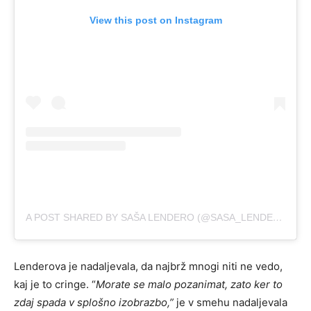
View this post on Instagram
A POST SHARED BY SAŠA LENDERO (@SASA_LENDERO)
Lenderova je nadaljevala, da najbrž mnogi niti ne vedo,
kaj je to cringe. “
Morate se malo pozanimat, zato ker to
zdaj spada v splošno izobrazbo,”
je v smehu nadaljevala