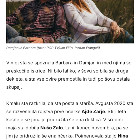
Damjan in Barbara (foto: POP TV/Jan Filip Jordan Frangeš)
V njej sta se spoznala Barbara in Damjan in med njima so
preskočile iskrice. Ni bilo lahko, v šovu so bila še druga
dekleta, a sta vse ovire premostila in tudi po šovu ostala
skupaj.
Kmalu sta razkrila, da sta postala starša. Avgusta 2020 sta
se razveselila rojstva prve hčerke
Ajde Zarje
. Štiri leta
kasneje se jima je pridružila še ena deklica. V sredini
maja sta dobila
Nušo Zalo
. Lani, konec novembra, pa se
jim je pridružila še ena hčerka. Poimenovala sta jo
Nina