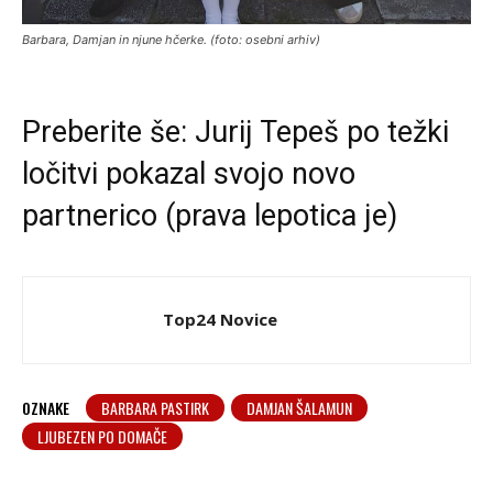
Barbara, Damjan in njune hčerke. (foto: osebni arhiv)
Preberite še:
Jurij Tepeš po težki
ločitvi pokazal svojo novo
partnerico (prava lepotica je)
Top24 Novice
OZNAKE
BARBARA PASTIRK
DAMJAN ŠALAMUN
LJUBEZEN PO DOMAČE