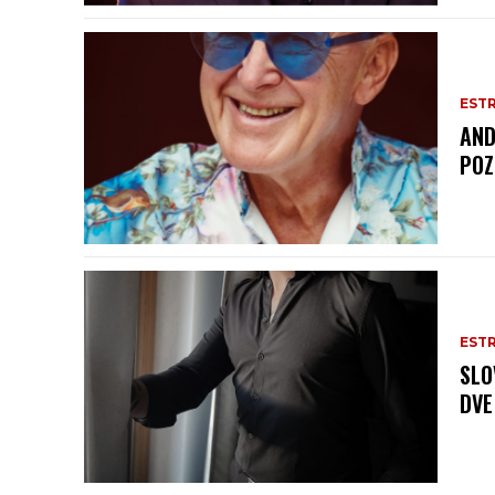
EST
AND
POZ
EST
SLO
DVE