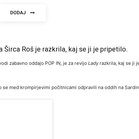
DODAJ
 Širca Roš je razkrila, kaj se ji je pripetilo.
t vodi zabavno oddajo POP IN, je za revijo
Lady
razkrila, kaj se ji j
 se med krompirjevimi počitnicami odpravili na oddih na Sardini