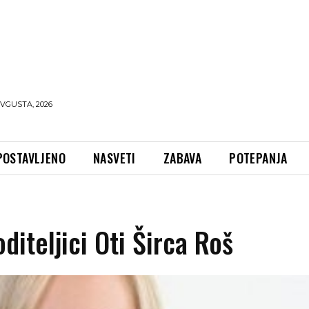
AVGUSTA, 2026
POSTAVLJENO
NASVETI
ZABAVA
POTEPANJA
oditeljici Oti Širca Roš