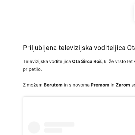
Priljubljena televizijska voditeljica Ota
Televizijska voditeljica
Ota Širca Roš
, ki že vrsto le
pripetilo.
Z možem
Borutom
in sinovoma
Premom
in
Zarom
so