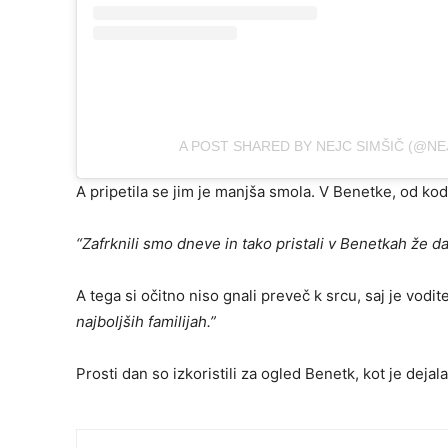
A POST SHARED BY NEJC SIMŠIČ (@NE
A pripetila se jim je manjša smola. V Benetke, od kode
“Zafrknili smo dneve in tako pristali v Benetkah že da
A tega si očitno niso gnali preveč k srcu, saj je vodit
najboljših familijah.”
Prosti dan so izkoristili za ogled Benetk, kot je dejala