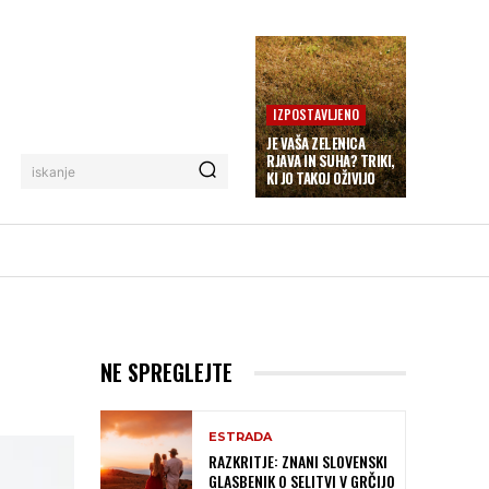
IZPOSTAVLJENO
JE VAŠA ZELENICA
RJAVA IN SUHA? TRIKI,
iskanje
KI JO TAKOJ OŽIVIJO
NE SPREGLEJTE
ESTRADA
RAZKRITJE: ZNANI SLOVENSKI
GLASBENIK O SELITVI V GRČIJO