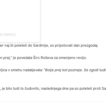
JCSIMSIC)
r naj bi poleteli do Sardinije, so pripotovali dan prezgodaj.
n prej,”
je povedala Širc Roševa za omenjeno revijo.
eljica v smehu nadaljevala: “
Bolje prej kot pozneje. Se zgodi tudi
, je bilo tudi to čudovito, naslednjega dne pa so poleteli proti Sar