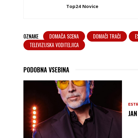
Top24 Novice
OZNAKE
DOMAČA SCENA
DOMAČI TRAČI
E
TELEVIZIJSKA VODITELJICA
PODOBNA VSEBINA
EST
JAN