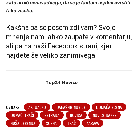
zato ni nič nenavadnega, da se je fantom uspleo uvrstiti
tako visoko.
Kakšna pa se pesem zdi vam? Svoje
mnenje nam lahko zaupate v komentarju,
ali pa na naši
Facebook strani
, kjer
najdete še veliko zanimivega.
Top24 Novice
OZNAKE
AKTUALNO
DANAŠNJE NOVICE
DOMAČA SCENA
DOMAČI TRAČI
ESTRADA
NOVICA
NOVICE DANES
NUŠA DERENDA
SCENA
TRAČ
ZABAVA