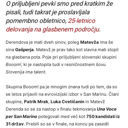
O priljubljeni pevki smo pred kratkim že
pisali, tudi takrat je proslavljala
pomembno obletnico,
25-letnico
delovanja na glasbenem področju
.
Derendova je mati dveh sinov, poleg
Matevža
ima še
sina
Gašperja
. Matevž je prav tako kot slavna mati stopil
na glasbena pota. Poje pri priljubljeni slovenski skupini
Booom!
, ki je nastopila tudi v resničnostnem šovu
Slovenija ima talent
.
Skupina Booom! pa je mnogim znana tudi po tem, da so
se letos prijavili na evrovizijski izbor v San Marinu. Člani
skupine,
Patrik Mrak
,
Luka Cvetičanin
in Matevž
Derenda so se za nastop v finalu tekmovanja
Una Voce
per San Marino
potegovali med več kot
750 kandidati iz
31 držav
. Prebili so se v finale, na koncu pa zasedli