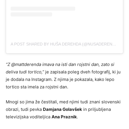
A POST SHARED BY ΗUŠΑ DΕRΕΗDΑ (@NUSADERENDA)
“
Z @mattderenda
imava na isti dan rojstni dan, zato si
deliva tudi tortico
,”
je zapisala poleg dveh fotografij, ki ju
je dodala na Instagram. Z njima je pokazala, kako lepo
tortico sta imela za rojstni dan.
Mnogi so jima že čestitali, med njimi tudi znani slovenski
obrazi, tudi pevka
Damjana Golavšek
in priljubljena
televizijska voditeljica
Ana Praznik
.