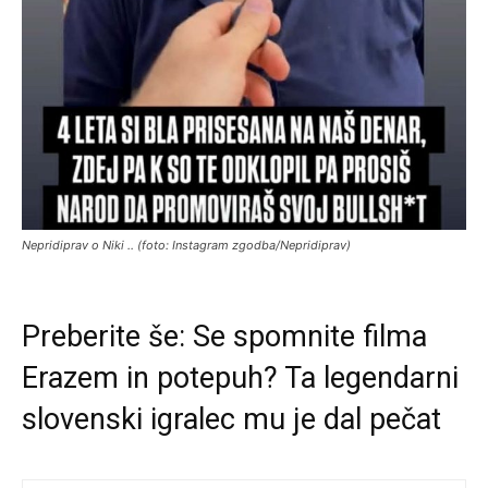
Nepridiprav o Niki .. (foto: Instagram zgodba/Nepridiprav)
Preberite še:
Se spomnite filma
Erazem in potepuh? Ta legendarni
slovenski igralec mu je dal pečat