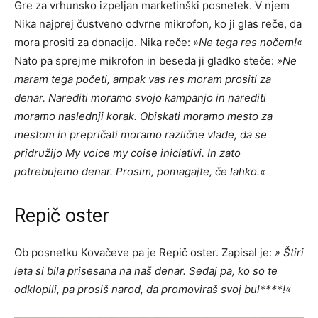
Gre za vrhunsko izpeljan marketinški posnetek. V njem
Nika najprej čustveno odvrne mikrofon, ko ji glas reče, da
mora prositi za donacijo. Nika reče: »
Ne tega res nočem!
«
Nato pa sprejme mikrofon in beseda ji gladko steče:
»Ne
maram tega početi, ampak vas res moram prositi za
denar. Narediti moramo svojo kampanjo in narediti
moramo naslednji korak. Obiskati moramo mesto za
mestom in prepričati moramo različne vlade, da se
pridružijo My voice my coise iniciativi. In zato
potrebujemo denar. Prosim, pomagajte, če lahko.«
Repič oster
Ob posnetku Kovačeve pa je Repič oster. Zapisal je:
» Štiri
leta si bila prisesana na naš denar. Sedaj pa, ko so te
odklopili, pa prosiš narod, da promoviraš svoj bul****!«