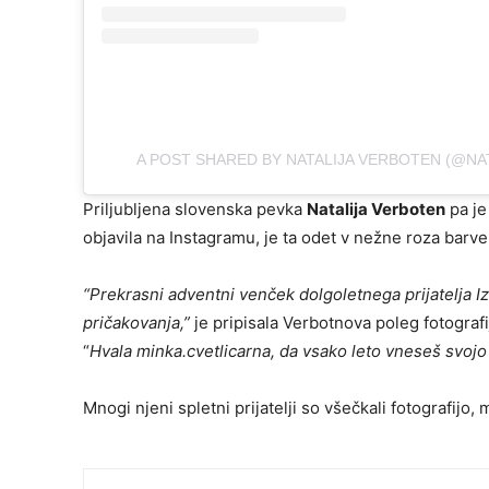
A POST SHARED BY NATALIJA VERBOTEN (@NA
Priljubljena slovenska pevka
Natalija Verboten
pa je 
objavila na Instagramu, je ta odet v nežne roza barve
“
Prekrasni adventni venček dolgoletnega prijatelja 
pričakovanja
,”
je pripisala Verbotnova poleg fotografij
“
Hvala minka.cvetlicarna
, da vsako leto vneseš svojo
Mnogi njeni spletni prijatelji so všečkali fotografijo