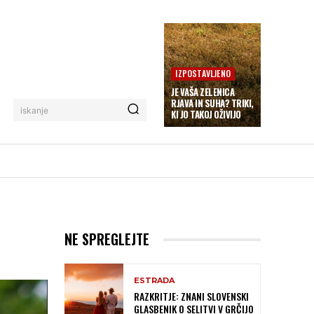
IZPOSTAVLJENO
JE VAŠA ZELENICA
RJAVA IN SUHA? TRIKI,
iskanje
KI JO TAKOJ OŽIVIJO
NE SPREGLEJTE
ESTRADA
RAZKRITJE: ZNANI SLOVENSKI
GLASBENIK O SELITVI V GRČIJO