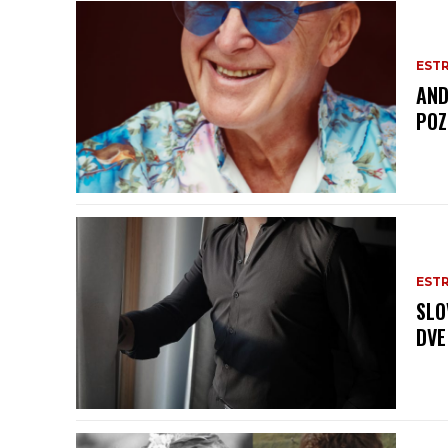
EST
AND
POZ
EST
SLO
DVE