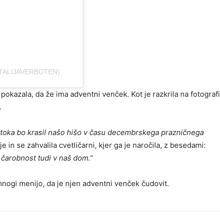
TALIJAVERBOTEN)
pokazala, da že ima adventni venček. Kot je razkrila na fotografiji
.
Iztoka bo krasil našo hišo v času decembrskega prazničnega
e in se zahvalila cvetličarni, kjer ga je naročila, z besedami:
 čarobnost tudi v naš dom.”
, mnogi menijo, da je njen adventni venček čudovit.