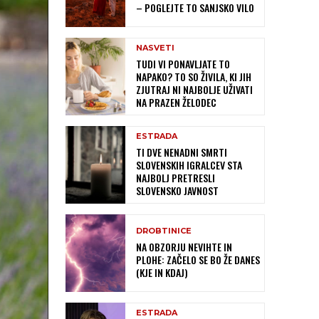
– POGLEJTE TO SANJSKO VILO
NASVETI
TUDI VI PONAVLJATE TO
NAPAKO? TO SO ŽIVILA, KI JIH
ZJUTRAJ NI NAJBOLJE UŽIVATI
NA PRAZEN ŽELODEC
ESTRADA
TI DVE NENADNI SMRTI
SLOVENSKIH IGRALCEV STA
NAJBOLJ PRETRESLI
SLOVENSKO JAVNOST
DROBTINICE
NA OBZORJU NEVIHTE IN
PLOHE: ZAČELO SE BO ŽE DANES
(KJE IN KDAJ)
ESTRADA