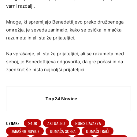
varni razdalji.
Mnoge, ki spremljajo Benedettijevo preko družbenega
omrežja, je seveda zanimalo, kako se psička in mačka
razumeta in ali sta že prijateljici.
Na vprašanje, ali sta že prijateljici, ali se razumeta med
seboj, je Benedettijeva odgovorila, da gre počasi in da
zaenkrat še nista najboljši prijateljici.
Top24 Novice
OZNAKE
24UR
AKTUALNO
BORIS CAVAZZA
DANAŠNJE NOVICE
DOMAČA SCENA
DOMAČI TRAČI