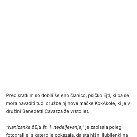
Pred kratkim so dobili še eno članico, psičko Ejti, ki pa se
mora navaditi tudi družbe njihove mačke KokAkole, ki je v
družini Benedetti Cavazza že vrsto let.
“
Nanizanka &Ejti št. 1: nedeljevanje
,”
je zapisala poleg
fotografije, s katero je pokazala, da sta hišni ljubljenki na