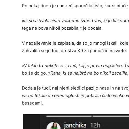
Po nekaj dneh je namreč sporočila tisto, kar si nihče n
»
Iz srca hvala čisto vsakemu izmed vas, ki je kakorko
tega ne bova nikoli pozabila,« je dodala.
V nadaljevanje je zapisala, da so jo mnogi iskali, koles
Zahvalila se je tudi društvu K9 za pomoč in nasvete.
»V takih trenutkih se zaveš, kaj je pravo bogastvo. To s
bo še dolgo. »
Rana, ki se najbrž ne bo nikoli zacelila,
Dodala je tudi, naj njeni sledilci pazijo nase in na svo
varno tekala do onemoglosti in pobrala čisto vsako v
besedami.