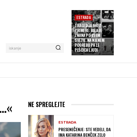
ESTRADA
TRAGEDIJA BREZ
PRIMERE: BILA JE
ZNANA PO VSEM
SVETU, NA NJENEM
POGREBU PA LE
iskanje
PEŠČICA LJUDI
 …«
NE SPREGLEJTE
ESTRADA
PRESENEČENJE: STE VEDELI, DA
IMA KATARINA BENČEK ZELO