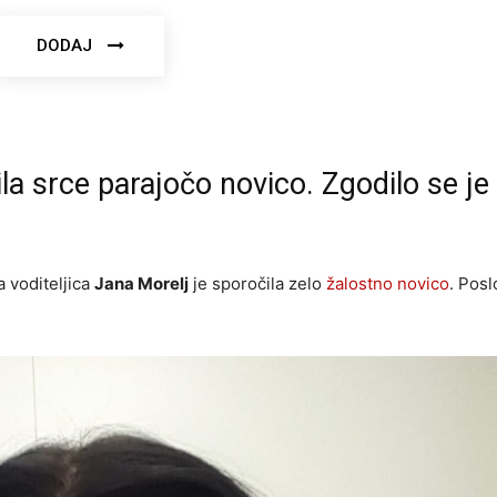
DODAJ
ila srce parajočo novico. Zgodilo se je
a voditeljica
Jana Morelj
je sporočila zelo
žalostno novico
. Posl