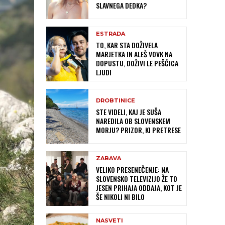
SLAVNEGA DEDKA?
ESTRADA
TO, KAR STA DOŽIVELA
MARJETKA IN ALEŠ VOVK NA
DOPUSTU, DOŽIVI LE PEŠČICA
LJUDI
DROBTINICE
STE VIDELI, KAJ JE SUŠA
NAREDILA OB SLOVENSKEM
MORJU? PRIZOR, KI PRETRESE
ZABAVA
VELIKO PRESENEČENJE: NA
SLOVENSKO TELEVIZIJO ŽE TO
JESEN PRIHAJA ODDAJA, KOT JE
ŠE NIKOLI NI BILO
NASVETI