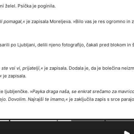
i želel. Psička je poginila.
li pomagal,«
je zapisala Moreljeva. »Bilo vas je res ogromno in
arili po Ljubljani, delili njeno fotografijo, čakali pred blokom in 
te vsi vi, prijatelji,«
je zapisala. Dodala je, da je bolečina neiz
«
je zapisala.
je ljubljenčke. »
Payka draga naša, se enkrat srečamo za mavrico
ejo. Dovolim. Najrajši te imamo,«
je zaključila zapis s srce paraj