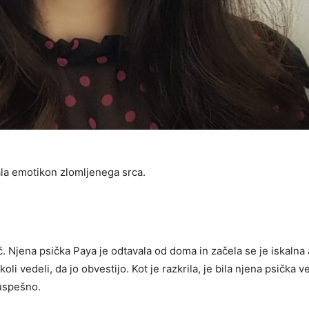
ala emotikon zlomljenega srca.
 Njena psička Paya je odtavala od doma in začela se je iskalna a
koli vedeli, da jo obvestijo. Kot je razkrila, je bila njena psička v
euspešno.