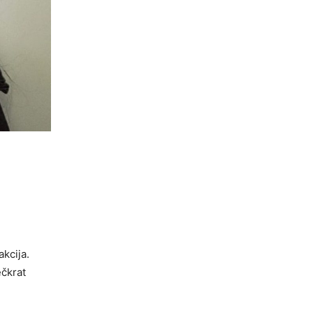
kcija.
ečkrat