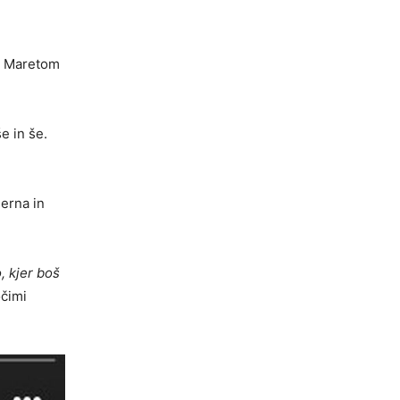
 z Maretom
še in še.
merna in
, kjer boš
očimi