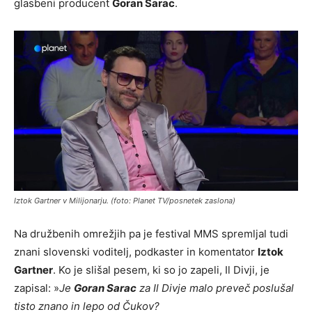
glasbeni producent
Goran Šarac
.
Iztok Gartner v Milijonarju. (foto: Planet TV/posnetek zaslona)
Na družbenih omrežjih pa je festival MMS spremljal tudi
znani slovenski voditelj, podkaster in komentator
Iztok
Gartner
. Ko je slišal pesem, ki so jo zapeli, Il Divji, je
zapisal: »
Je
Goran Sarac
za Il Divje malo preveč poslušal
tisto znano in lepo od Čukov?