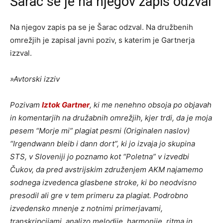
Šarac se je na njegov zapis odzval
Na njegov zapis pa se je Šarac odzval. Na družbenih
omrežjih je zapisal javni poziv, s katerim je Gartnerja
izzval.
»Avtorski izziv
Pozivam
Iztok Gartner
, ki me nenehno obsoja po objavah
in komentarjih na družabnih omrežjih, kjer trdi, da je moja
pesem “Morje mi” plagiat pesmi (Originalen naslov)
“Irgendwann bleib i dann dort”, ki jo izvaja jo skupina
STS, v Sloveniji jo poznamo kot “Poletna” v izvedbi
Čukov, da pred avstrijskim združenjem AKM najamemo
sodnega izvedenca glasbene stroke, ki bo neodvisno
presodil ali gre v tem primeru za plagiat. Podrobno
izvedensko mnenje z notnimi primerjavami,
transkripcijami, analizo melodije, harmonije, ritma in