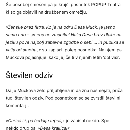
Še posebej smešen pa je krajši posnetek POPUP Teatra,
ki so ga objavili na družbenem omrežju.
»Ž
enske brez filtra. Ko je na odru Desa Muck, je jasno
samo eno – smeha ne zmanjka! Naša Desa brez dlake na
jeziku pove najbolj zabavne zgodbe o sebi … in publika se
valja od smeha.
,«
so zapisali poleg posnetka. Na njem pa
Muckova pojasnjuje, kako je, če ti v njenih letih ‘dol visi’.
Številen odziv
Da je Muckova zelo priljubljena in da zna nasmejati, priča
tudi številen odziv. Pod posnetkom so se zvrstili številni
komentarji.
»Carica si, pa čedalje lepša,«
je zapisal nekdo. Spet
nekdo drug pa: »
Desa kraljica!«