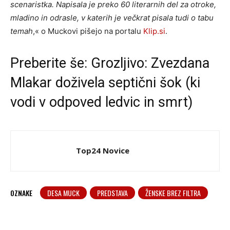
scenaristka. Napisala je preko 60 literarnih del za otroke,
mladino in odrasle, v katerih je večkrat pisala tudi o tabu
temah
,« o Muckovi pišejo na portalu
Klip.si
.
Preberite še:
Grozljivo: Zvezdana
Mlakar doživela septični šok (ki
vodi v odpoved ledvic in smrt)
Top24 Novice
OZNAKE
DESA MUCK
PREDSTAVA
ŽENSKE BREZ FILTRA