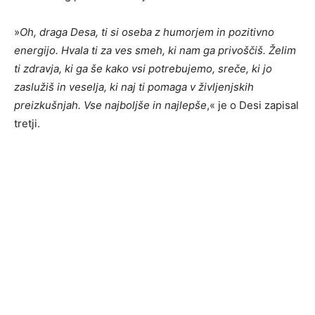
»
Oh, draga Desa, ti si oseba z humorjem in pozitivno
energijo. Hvala ti za ves smeh, ki nam ga privoš
č
iš. Želim
ti zdravja, ki ga še kako vsi potrebujemo, sre
č
e, ki jo
zaslužiš in veselja, ki naj ti pomaga v življenjskih
preizkušnjah. Vse najboljše in najlepše
,« je o Desi zapisal
tretji.