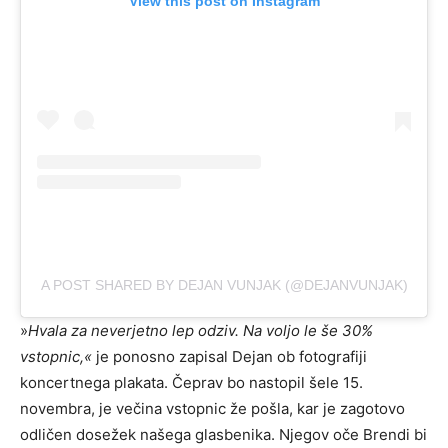
View this post on Instagram
A POST SHARED BY DEJAN VUNJAK (@DEJANVUNJAK)
»
Hvala za neverjetno lep odziv. Na voljo le še 30%
vstopnic,«
je ponosno zapisal Dejan ob fotografiji
koncertnega plakata. Čeprav bo nastopil šele 15.
novembra, je večina vstopnic že pošla, kar je zagotovo
odličen dosežek našega glasbenika. Njegov oče Brendi bi