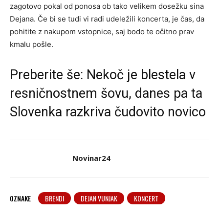
zagotovo pokal od ponosa ob tako velikem dosežku sina
Dejana. Če bi se tudi vi radi udeležili koncerta, je čas, da
pohitite z nakupom vstopnice, saj bodo te očitno prav
kmalu pošle.
Preberite še:
Nekoč je blestela v
resničnostnem šovu, danes pa ta
Slovenka razkriva čudovito novico
Novinar24
OZNAKE
BRENDI
DEJAN VUNJAK
KONCERT