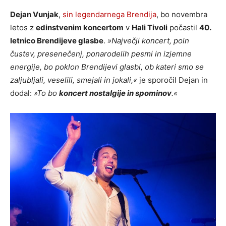
Dejan Vunjak
,
sin legendarnega Brendija
, bo novembra
letos z
edinstvenim koncertom
v
Hali Tivoli
počastil
40.
letnico Brendijeve glasbe
.
»Največji koncert, poln
čustev, presenečenj, ponarodelih pesmi in izjemne
energije, bo poklon Brendijevi glasbi, ob kateri smo se
zaljubljali, veselili, smejali in jokali,«
je sporočil Dejan in
dodal:
»To bo
koncert nostalgije in spominov
.«