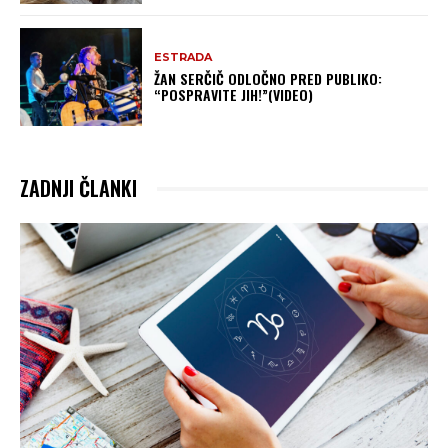
ESTRADA
ŽAN SERČIČ ODLOČNO PRED PUBLIKO:
“POSPRAVITE JIH!”(VIDEO)
ZADNJI ČLANKI