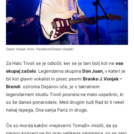
Dejan Vunjak (foto: Facebook/Dejan Vunjak)
Za Halo Tivoli se je odločil, ker se je tam bolj kot ne
vse
skupaj začelo
. Legendarna skupina
Don Juan,
v kateri je
bil kot glavni vokalist in pisec pesmi
Branko J. Vunjak –
Brendi
oziroma Dejanov oče, je v takratnem
legendarnem studiu Tivoli posnela ne malo uspešnic, ki
so še danes ponarodele. Med drugim tudi Rad bi ti rekel
nekaj lepega, Ona sanja Pariz in druge.
Če so morda kakšni »nejeverni Tomaži« mislili, da za
njegov koncert ne bo prav velikega zanimanja, so se zelo