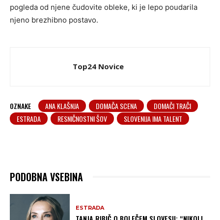
pogleda od njene čudovite obleke, ki je lepo poudarila
njeno brezhibno postavo.
Top24 Novice
OZNAKE
ANA KLAŠNJA
DOMAČA SCENA
DOMAČI TRAČI
ESTRADA
RESNIČNOSTNI ŠOV
SLOVENIJA IMA TALENT
PODOBNA VSEBINA
ESTRADA
TANJA RIBIČ O BOLEČEM SLOVESU: “NIKOLI