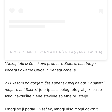
A POST SHARED BY A N A K L A Š N J A (@ANAKLASNJA)
“Nekaj fotk iz četrtkove premiere Bolero, baletnega
večera Edwarda Cluga in Renata Zanelle.
Z Lukasom po dolgem času spet skupaj na odru v baletni
mojstrovini Sacre
,”
je pripisala poleg fotografij, ki pa so
takoj navdušile njene številne spletne prijatelje.
Mnogi so ji podarili všeček, mnogi niso mogli odvrniti