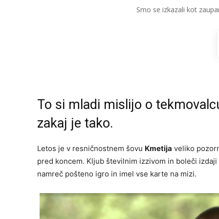
Smo se izkazali kot zaupa
To si mladi mislijo o tekmovalc
zakaj je tako.
Letos je v resničnostnem šovu
Kmetija
veliko pozor
pred koncem. Kljub številnim izzivom in boleči izdaj
namreč pošteno igro in imel vse karte na mizi.