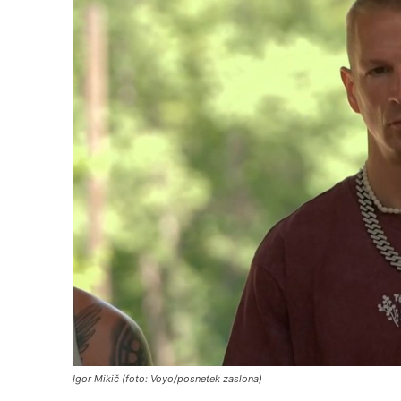
Igor Mikič (foto: Voyo/posnetek zaslona)