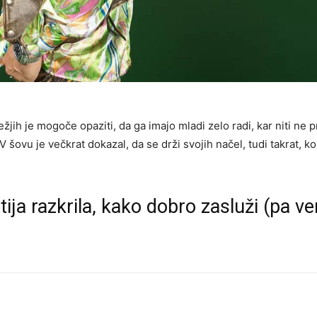
žjih je mogoče opaziti, da ga imajo mladi zelo radi, kar niti ne 
V šovu je večkrat dokazal, da se drži svojih načel, tudi takrat, ko 
ja razkrila, kako dobro zasluži (pa v