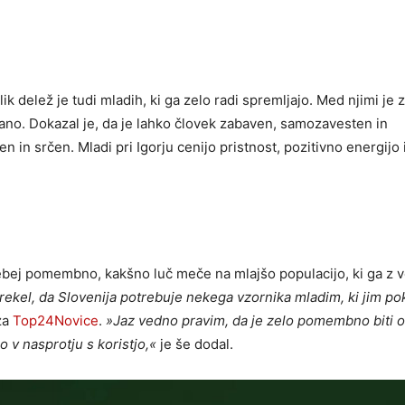
ik delež je tudi mladih, ki ga zelo radi spremljajo. Med njimi je 
rano. Dokazal je, da je lahko človek zabaven, samozavesten in
n in srčen. Mladi pri Igorju cenijo pristnost, pozitivno energijo 
ebej pomembno, kakšno luč meče na mlajšo populacijo, ki ga z 
 rekel, da Slovenija potrebuje nekega vzornika mladim, ki jim po
za
Top24Novice
.
»Jaz vedno pravim, da je zelo pomembno biti o
 v nasprotju s koristjo,«
je še dodal.