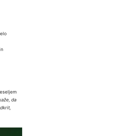
zelo
in
veseljem
kaže, da
dkrit,