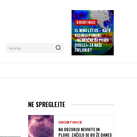
DROBTINICE
EL NIÑO LETOS – KAJ V
RESNICI POMENI
»NAJMOČNEJŠI POJAV
DOSLEJ« ZA NAŠE
iskanje
ŽIVLJENJE?
NE SPREGLEJTE
DROBTINICE
NA OBZORJU NEVIHTE IN
PLOHE: ZAČELO SE BO ŽE DANES