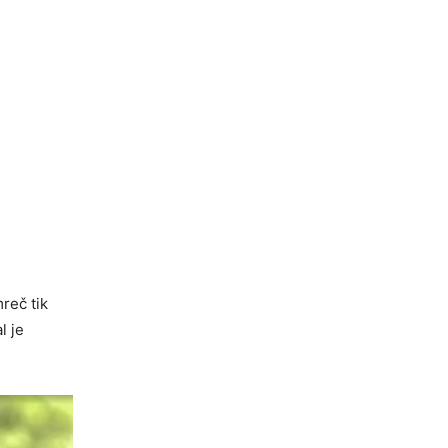
mreč tik
l je