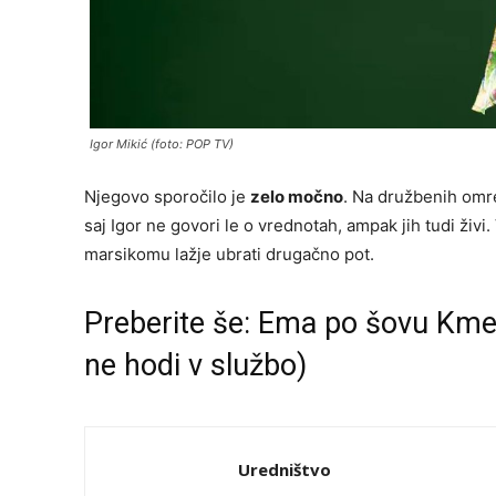
Igor Mikić (foto: POP TV)
Njegovo sporočilo je
zelo močno
. Na družbenih omre
saj Igor ne govori le o vrednotah, ampak jih tudi živi. 
marsikomu lažje ubrati drugačno pot.
Preberite še:
Ema po šovu Kmeti
ne hodi v službo)
Uredništvo