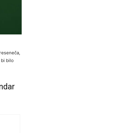
preseneča,
bi bilo
endar