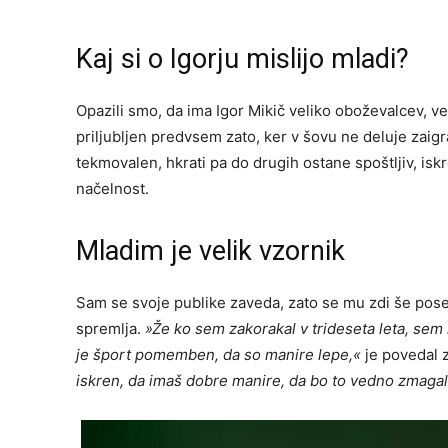
Kaj si o Igorju mislijo mladi?
Opazili smo, da ima Igor Mikič veliko oboževalcev, vel
priljubljen predvsem zato, ker v šovu ne deluje zaig
tekmovalen, hkrati pa do drugih ostane spoštljiv, iskre
načelnost.
Mladim je velik vzornik
Sam se svoje publike zaveda, zato se mu zdi še pos
spremlja.
»Že ko sem zakorakal v trideseta leta, sem
je šport pomemben, da so manire lepe,«
je povedal 
iskren, da imaš dobre manire, da bo to vedno zmagalo