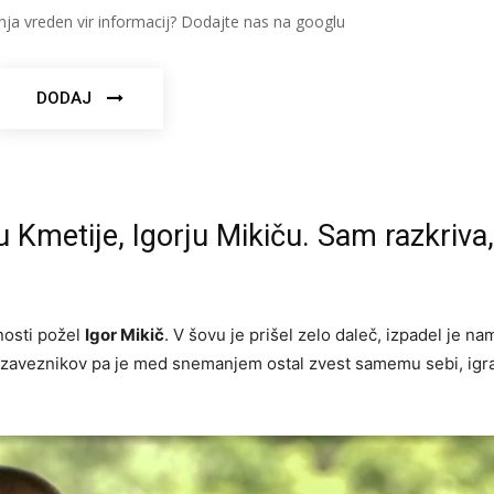
nja vreden vir informacij? Dodajte nas na googlu
DODAJ
u Kmetije, Igorju Mikiču. Sam razkriva,
nosti požel
Igor Mikič
. V šovu je prišel zelo daleč, izpadel je na
i zaveznikov pa je med snemanjem ostal zvest samemu sebi, igra