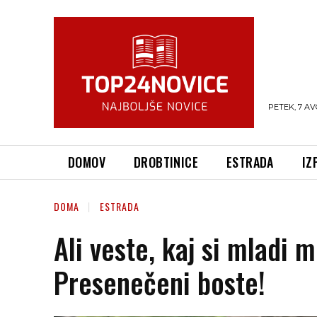
PETEK, 7 AV
DOMOV
DROBTINICE
ESTRADA
IZ
DOMA
ESTRADA
Ali veste, kaj si mladi m
Presenečeni boste!