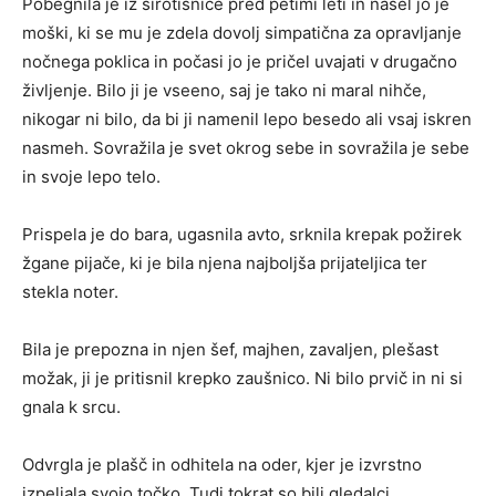
Pobegnila je iz sirotišnice pred petimi leti in našel jo je
moški, ki se mu je zdela dovolj simpatična za opravljanje
nočnega poklica in počasi jo je pričel uvajati v drugačno
življenje. Bilo ji je vseeno, saj je tako ni maral nihče,
nikogar ni bilo, da bi ji namenil lepo besedo ali vsaj iskren
nasmeh. Sovražila je svet okrog sebe in sovražila je sebe
in svoje lepo telo.
Prispela je do bara, ugasnila avto, srknila krepak požirek
žgane pijače, ki je bila njena najboljša prijateljica ter
stekla noter.
Bila je prepozna in njen šef, majhen, zavaljen, plešast
možak, ji je pritisnil krepko zaušnico. Ni bilo prvič in ni si
gnala k srcu.
Odvrgla je plašč in odhitela na oder, kjer je izvrstno
izpeljala svojo točko. Tudi tokrat so bili gledalci