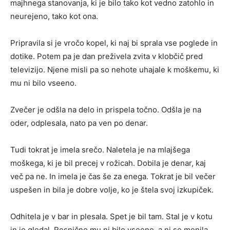
majhnega stanovanja, ki je bilo tako kot vedno zatohlo in
neurejeno, tako kot ona.
Pripravila si je vročo kopel, ki naj bi sprala vse poglede in
dotike. Potem pa je dan preživela zvita v klobčič pred
televizijo. Njene misli pa so nehote uhajale k moškemu, ki
mu ni bilo vseeno.
Zvečer je odšla na delo in prispela točno. Odšla je na
oder, odplesala, nato pa ven po denar.
Tudi tokrat je imela srečo. Naletela je na mlajšega
moškega, ki je bil precej v rožicah. Dobila je denar, kaj
več pa ne. In imela je čas še za enega. Tokrat je bil večer
uspešen in bila je dobre volje, ko je štela svoj izkupiček.
Odhitela je v bar in plesala. Spet je bil tam. Stal je v kotu
in jo gledal. Resnično mu ni bilo vseeno, a ni se menila