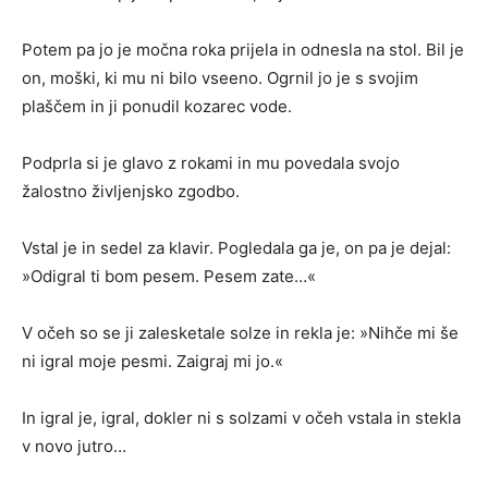
Potem pa jo je močna roka prijela in odnesla na stol. Bil je
on, moški, ki mu ni bilo vseeno. Ogrnil jo je s svojim
plaščem in ji ponudil kozarec vode.
Podprla si je glavo z rokami in mu povedala svojo
žalostno življenjsko zgodbo.
Vstal je in sedel za klavir. Pogledala ga je, on pa je dejal:
»Odigral ti bom pesem. Pesem zate…«
V očeh so se ji zalesketale solze in rekla je: »Nihče mi še
ni igral moje pesmi. Zaigraj mi jo.«
In igral je, igral, dokler ni s solzami v očeh vstala in stekla
v novo jutro…