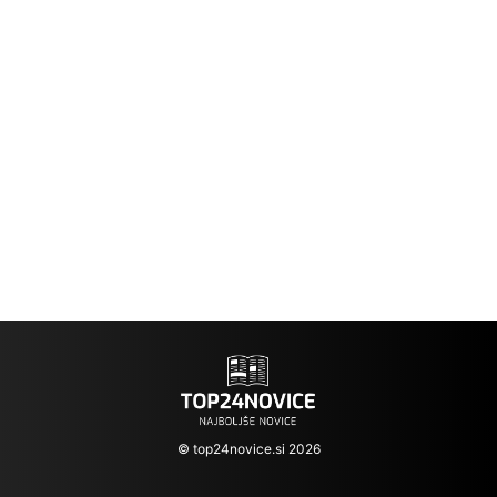
© top24novice.si 2026