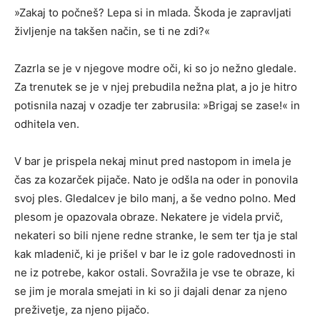
»Zakaj to počneš? Lepa si in mlada. Škoda je zapravljati
življenje na takšen način, se ti ne zdi?«
Zazrla se je v njegove modre oči, ki so jo nežno gledale.
Za trenutek se je v njej prebudila nežna plat, a jo je hitro
potisnila nazaj v ozadje ter zabrusila: »Brigaj se zase!« in
odhitela ven.
V bar je prispela nekaj minut pred nastopom in imela je
čas za kozarček pijače. Nato je odšla na oder in ponovila
svoj ples. Gledalcev je bilo manj, a še vedno polno. Med
plesom je opazovala obraze. Nekatere je videla prvič,
nekateri so bili njene redne stranke, le sem ter tja je stal
kak mladenič, ki je prišel v bar le iz gole radovednosti in
ne iz potrebe, kakor ostali. Sovražila je vse te obraze, ki
se jim je morala smejati in ki so ji dajali denar za njeno
preživetje, za njeno pijačo.