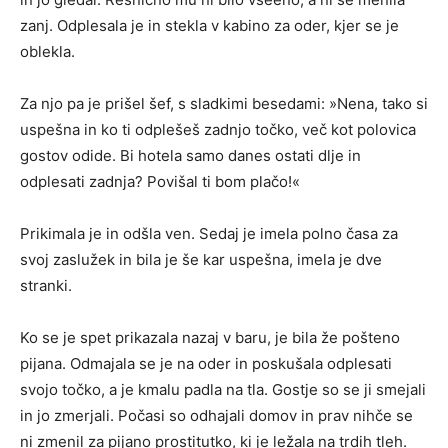
zanj. Odplesala je in stekla v kabino za oder, kjer se je
oblekla.
Za njo pa je prišel šef, s sladkimi besedami: »Nena, tako si
uspešna in ko ti odplešeš zadnjo točko, več kot polovica
gostov odide. Bi hotela samo danes ostati dlje in
odplesati zadnja? Povišal ti bom plačo!«
Prikimala je in odšla ven. Sedaj je imela polno časa za
svoj zaslužek in bila je še kar uspešna, imela je dve
stranki.
Ko se je spet prikazala nazaj v baru, je bila že pošteno
pijana. Odmajala se je na oder in poskušala odplesati
svojo točko, a je kmalu padla na tla. Gostje so se ji smejali
in jo zmerjali. Počasi so odhajali domov in prav nihče se
ni zmenil za pijano prostitutko, ki je ležala na trdih tleh.