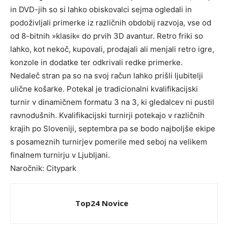
in DVD-jih so si lahko obiskovalci sejma ogledali in
podoživljali primerke iz različnih obdobij razvoja, vse od
od 8-bitnih »klasik« do prvih 3D avantur. Retro friki so
lahko, kot nekoč, kupovali, prodajali ali menjali retro igre,
konzole in dodatke ter odkrivali redke primerke.
Nedaleč stran pa so na svoj račun lahko prišli ljubitelji
ulične košarke. Potekal je tradicionalni kvalifikacijski
turnir v dinamičnem formatu 3 na 3, ki gledalcev ni pustil
ravnodušnih. Kvalifikacijski turnirji potekajo v različnih
krajih po Sloveniji, septembra pa se bodo najboljše ekipe
s posameznih turnirjev pomerile med seboj na velikem
finalnem turnirju v Ljubljani.
Naročnik: Citypark
Top24 Novice