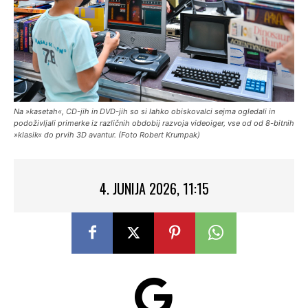
Na »kasetah«, CD-jih in DVD-jih so si lahko obiskovalci sejma ogledali in
podoživljali primerke iz različnih obdobij razvoja videoiger, vse od od 8-bitnih
»klasik« do prvih 3D avantur. (Foto Robert Krumpak)
4. JUNIJA 2026, 11:15