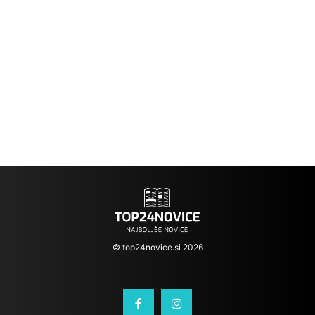
© top24novice.si 2026