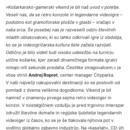
»
Košarkarsko-gamerski vikend je bil naš uvod v poletje.
Veseli nas, da se retro konzole in legendarne videoigre –
podobno kot gramofonske plošče v glasbi – vračajo v
naša srca. Še posebej nas je razveselil odziv številnih
mladih obiskovalcev, ki so lahko odkrivali igre iz obdobja,
ko se je videoigričarska kultura šele začela razvijati.
Odlično je bilo videti tudi visoko udeležbo na turnirju
ulične košarke, kjer zaradi dinamičnega formata igralci
nimajo niti sekunde predaha. Čestitke zmagovalcem
,« je
vtise strnil
Andrej Ropret
, center manager Cityparka.
V naši največji nakupovalni destinaciji so se poslovili od
pomladi z dvema velikima dogodkoma. Vikend je bil
namreč v znamenju prvega sejma retro videoiger in
konzol. V nostalgičnem vzdušju je pred trgovino Interspar
združil številne domače in regijske ljubitelje legendarnih
videoiger iz časov, ko se je še tlakovala njihova pot v
vodilno globalno zabavno industrijo. Na »kasetah«, CD-jih