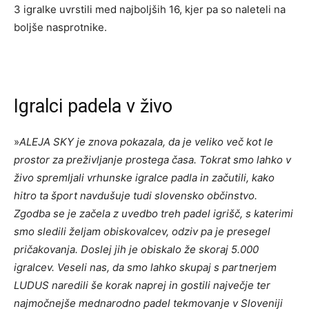
3 igralke uvrstili med najboljših 16, kjer pa so naleteli na
boljše nasprotnike.
Igralci padela v živo
»
ALEJA SKY je znova pokazala, da je veliko več kot le
prostor za preživljanje prostega časa. Tokrat smo lahko v
živo spremljali vrhunske igralce padla in začutili, kako
hitro ta šport navdušuje tudi slovensko občinstvo.
Zgodba se je začela z uvedbo treh padel igrišč, s katerimi
smo sledili željam obiskovalcev, odziv pa je presegel
pričakovanja. Doslej jih je obiskalo že skoraj 5.000
igralcev. Veseli nas, da smo lahko skupaj s partnerjem
LUDUS naredili še korak naprej in gostili največje ter
najmočnejše mednarodno padel tekmovanje v Sloveniji