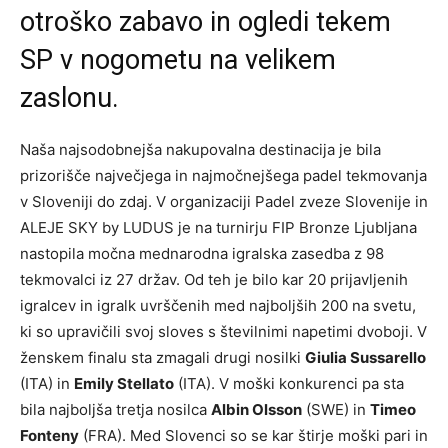
otroško zabavo in ogledi tekem
SP v nogometu na velikem
zaslonu.
Naša najsodobnejša nakupovalna destinacija je bila
prizorišče največjega in najmočnejšega padel tekmovanja
v Sloveniji do zdaj. V organizaciji Padel zveze Slovenije in
ALEJE SKY by LUDUS je na turnirju FIP Bronze Ljubljana
nastopila močna mednarodna igralska zasedba z 98
tekmovalci iz 27 držav. Od teh je bilo kar 20 prijavljenih
igralcev in igralk uvrščenih med najboljših 200 na svetu,
ki so upravičili svoj sloves s številnimi napetimi dvoboji. V
ženskem finalu sta zmagali drugi nosilki
Giulia Sussarello
(ITA) in
Emily Stellato
(ITA). V moški konkurenci pa sta
bila najboljša tretja nosilca
Albin Olsson
(SWE) in
Timeo
Fonteny
(FRA). Med Slovenci so se kar štirje moški pari in