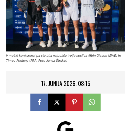
V moški konkurenci pa sta bila najboljša tretja nosilca Albin Olsson (SWE) in
Timeo Fonteny (FRA) Foto Janez Štrukelj
17. JUNIJA 2026, 08:15