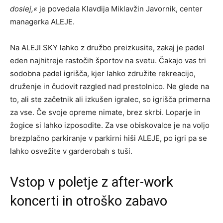
doslej,«
je povedala Klavdija Miklavžin Javornik, center
managerka ALEJE.
Na ALEJI SKY lahko z družbo preizkusite, zakaj je padel
eden najhitreje rastočih športov na svetu. Čakajo vas tri
sodobna padel igrišča, kjer lahko združite rekreacijo,
druženje in čudovit razgled nad prestolnico. Ne glede na
to, ali ste začetnik ali izkušen igralec, so igrišča primerna
za vse. Če svoje opreme nimate, brez skrbi. Loparje in
žogice si lahko izposodite. Za vse obiskovalce je na voljo
brezplačno parkiranje v parkirni hiši ALEJE, po igri pa se
lahko osvežite v garderobah s tuši.
Vstop v poletje z after-work
koncerti in otroško zabavo