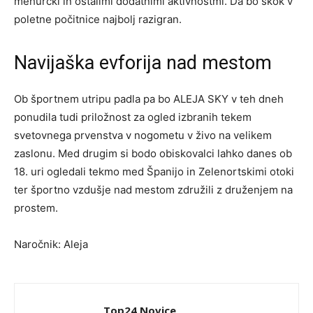
mehurčki in ostalimi dodatnimi aktivnostmi. Da bo skok v
poletne počitnice najbolj razigran.
Navijaška evforija nad mestom
Ob športnem utripu padla pa bo ALEJA SKY v teh dneh
ponudila tudi priložnost za ogled izbranih tekem
svetovnega prvenstva v nogometu v živo na velikem
zaslonu. Med drugim si bodo obiskovalci lahko danes ob
18. uri ogledali tekmo med Španijo in Zelenortskimi otoki
ter športno vzdušje nad mestom združili z druženjem na
prostem.
Naročnik: Aleja
Top24 Novice