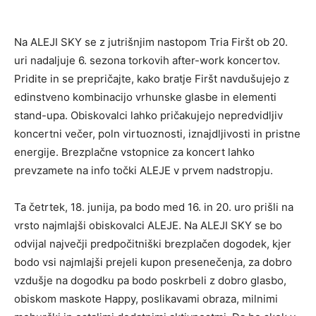
Na ALEJI SKY se z jutrišnjim nastopom Tria Firšt ob 20.
uri nadaljuje 6. sezona torkovih after-work koncertov.
Pridite in se prepričajte, kako bratje Firšt navdušujejo z
edinstveno kombinacijo vrhunske glasbe in elementi
stand-upa. Obiskovalci lahko pričakujejo nepredvidljiv
koncertni večer, poln virtuoznosti, iznajdljivosti in pristne
energije. Brezplačne vstopnice za koncert lahko
prevzamete na info točki ALEJE v prvem nadstropju.
Ta četrtek, 18. junija, pa bodo med 16. in 20. uro prišli na
vrsto najmlajši obiskovalci ALEJE. Na ALEJI SKY se bo
odvijal največji predpočitniški brezplačen dogodek, kjer
bodo vsi najmlajši prejeli kupon presenečenja, za dobro
vzdušje na dogodku pa bodo poskrbeli z dobro glasbo,
obiskom maskote Happy, poslikavami obraza, milnimi