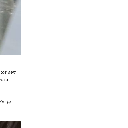
etos sem
ovala
Ker je