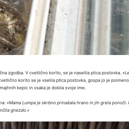
na zgodba. V cvetlično korito, se je naselila ptica postovka.
»L
vetlično korito se je vselila ptica postovka, gospa jo je poimen
majhnih kepic in vsaka je dobila svoje ime.
rna:
»Mama Lumpa je skrbno prinašala hrano in jih grela ponoči. 
enčila gnezdo.«