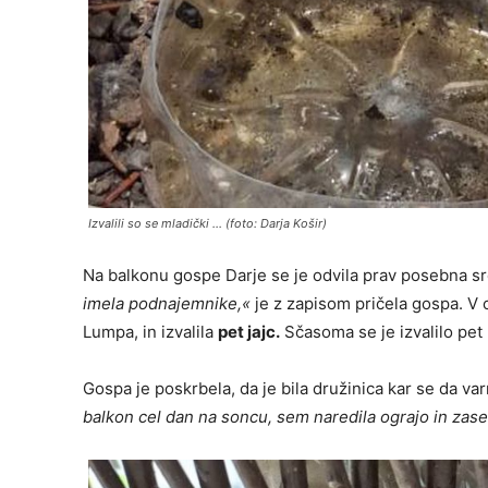
Izvalili so se mladički … (foto: Darja Košir)
Na balkonu gospe Darje se je odvila prav posebna srč
imela podnajemnike,«
je z zapisom pričela gospa. V c
Lumpa, in izvalila
pet jajc.
Sčasoma se je izvalilo pet 
Gospa je poskrbela, da je bila družinica kar se da va
balkon cel dan na soncu, sem naredila ograjo in zas