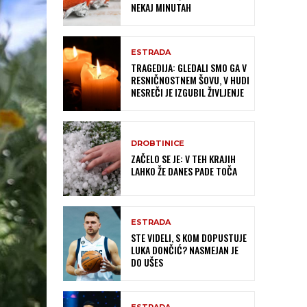
NEKAJ MINUTAH
ESTRADA
TRAGEDIJA: GLEDALI SMO GA V
RESNIČNOSTNEM ŠOVU, V HUDI
NESREČI JE IZGUBIL ŽIVLJENJE
DROBTINICE
ZAČELO SE JE: V TEH KRAJIH
LAHKO ŽE DANES PADE TOČA
ESTRADA
STE VIDELI, S KOM DOPUSTUJE
LUKA DONČIĆ? NASMEJAN JE
DO UŠES