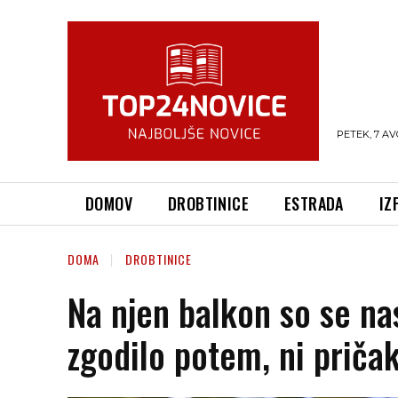
PETEK, 7 AV
DOMOV
DROBTINICE
ESTRADA
IZ
DOMA
DROBTINICE
Na njen balkon so se nas
zgodilo potem, ni priča