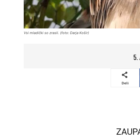
Vsi mladički so zrasli. (foto: Darja Košir)
5.
Deli
ZAUP