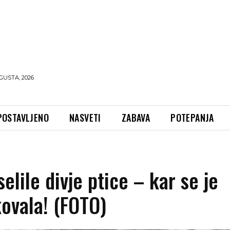
GUSTA, 2026
POSTAVLJENO
NASVETI
ZABAVA
POTEPANJA
elile divje ptice – kar se je
kovala! (FOTO)